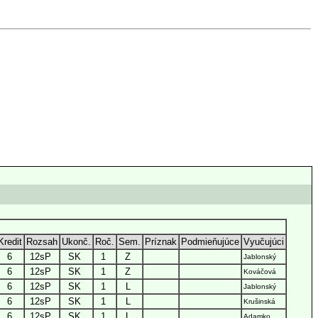
Kredit
Rozsah
Ukonč.
Roč.
Sem.
Príznak
Podmieňujúce
Vyučujúci
6
12sP
SK
1
Z
Jablonský
6
12sP
SK
1
Z
Kováčová
6
12sP
SK
1
L
Jablonský
6
12sP
SK
1
L
Krušinská
6
12sP
SK
1
L
Adamko