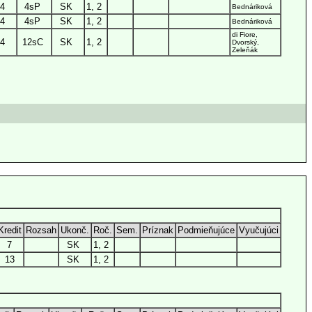
4
4sP
SK
1, 2
Bednáriková
4
4sP
SK
1, 2
Bednáriková
di Fiore,
4
12sC
SK
1, 2
Dvorský,
Zeleňák
Kredit
Rozsah
Ukonč.
Roč.
Sem.
Príznak
Podmieňujúce
Vyučujúci
7
SK
1, 2
13
SK
1, 2