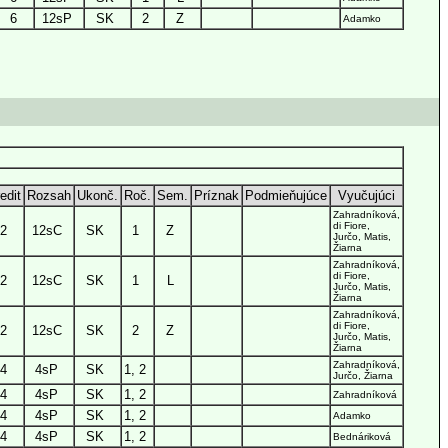
6
12sP
SK
2
Z
Adamko
edit
Rozsah
Ukonč.
Roč.
Sem.
Príznak
Podmieňujúce
Vyučujúci
Zahradníková,
di Fiore,
2
12sC
SK
1
Z
Jurčo, Matis,
Žiarna
Zahradníková,
di Fiore,
2
12sC
SK
1
L
Jurčo, Matis,
Žiarna
Zahradníková,
di Fiore,
2
12sC
SK
2
Z
Jurčo, Matis,
Žiarna
Zahradníková,
4
4sP
SK
1, 2
Jurčo, Žiarna
4
4sP
SK
1, 2
Zahradníková
4
4sP
SK
1, 2
Adamko
4
4sP
SK
1, 2
Bednáriková