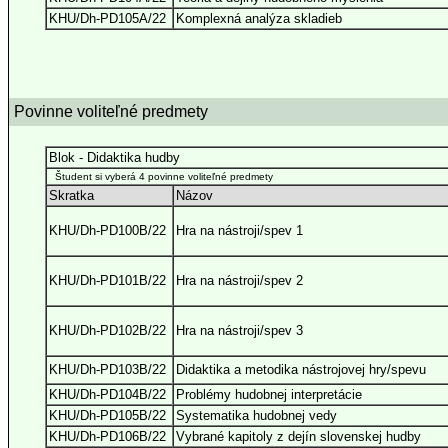
KHU/Dh-PD105A/22
Komplexná analýza skladieb
Povinne voliteľné predmety
Blok - Didaktika hudby
Študent si vyberá 4 povinne voliteľné predmety
Skratka
Názov
KHU/Dh-PD100B/22
Hra na nástroji/spev 1
KHU/Dh-PD101B/22
Hra na nástroji/spev 2
KHU/Dh-PD102B/22
Hra na nástroji/spev 3
KHU/Dh-PD103B/22
Didaktika a metodika nástrojovej hry/spevu
KHU/Dh-PD104B/22
Problémy hudobnej interpretácie
KHU/Dh-PD105B/22
Systematika hudobnej vedy
KHU/Dh-PD106B/22
Vybrané kapitoly z dejín slovenskej hudby