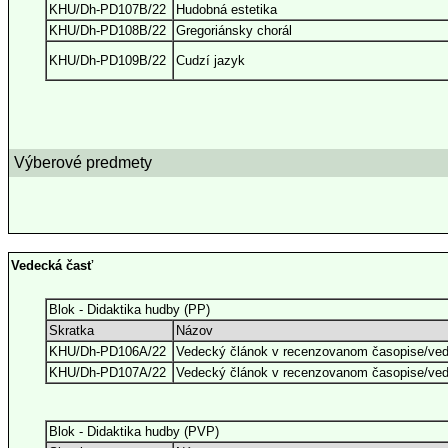
KHU/Dh-PD107B/22
Hudobná estetika
KHU/Dh-PD108B/22
Gregoriánsky chorál
KHU/Dh-PD109B/22
Cudzí jazyk
Výberové predmety
Vedecká časť
Blok - Didaktika hudby (PP)
Skratka
Názov
KHU/Dh-PD106A/22
Vedecký článok v recenzovanom časopise/ve
KHU/Dh-PD107A/22
Vedecký článok v recenzovanom časopise/ved
Blok - Didaktika hudby (PVP)