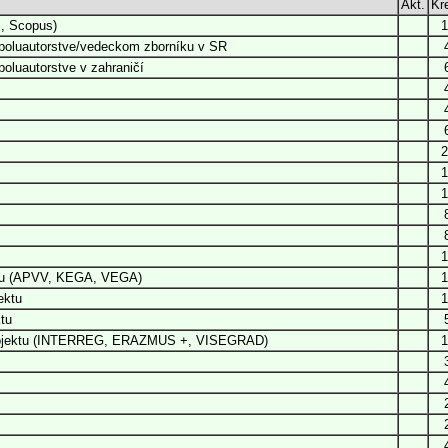
Akt.
Kre
, Scopus)
1
poluautorstve/vedeckom zborníku v SR
oluautorstve v zahraničí
2
1
1
1
ktu (APVV, KEGA, VEGA)
1
ektu
1
tu
 projektu (INTERREG, ERAZMUS +, VISEGRAD)
1