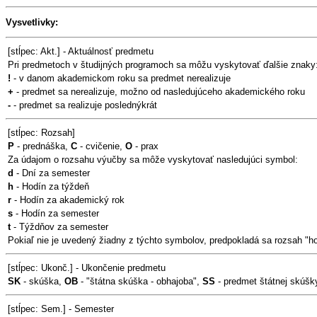
Vysvetlivky:
[stĺpec: Akt.] - Aktuálnosť predmetu
Pri predmetoch v študijných programoch sa môžu vyskytovať ďalšie znaky
!
- v danom akademickom roku sa predmet nerealizuje
+
- predmet sa nerealizuje, možno od nasledujúceho akademického roku
-
- predmet sa realizuje poslednýkrát
[stĺpec: Rozsah]
P
- prednáška,
C
- cvičenie,
O
- prax
Za údajom o rozsahu výučby sa môže vyskytovať nasledujúci symbol:
d
- Dní za semester
h
- Hodín za týždeň
r
- Hodín za akademický rok
s
- Hodín za semester
t
- Týždňov za semester
Pokiaľ nie je uvedený žiadny z týchto symbolov, predpokladá sa rozsah "h
[stĺpec: Ukonč.] - Ukončenie predmetu
SK
- skúška,
OB
- "štátna skúška - obhajoba",
SS
- predmet štátnej skúšk
[stĺpec: Sem.] - Semester