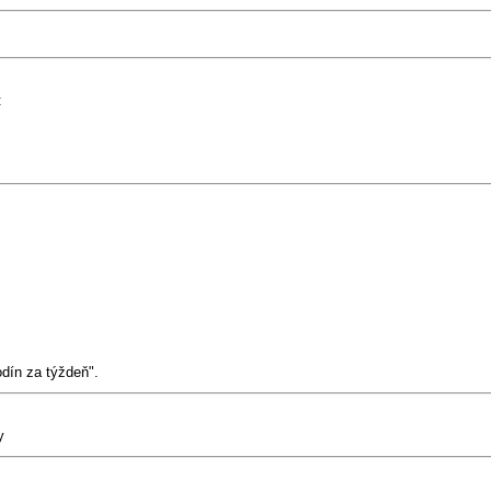
:
odín za týždeň".
y