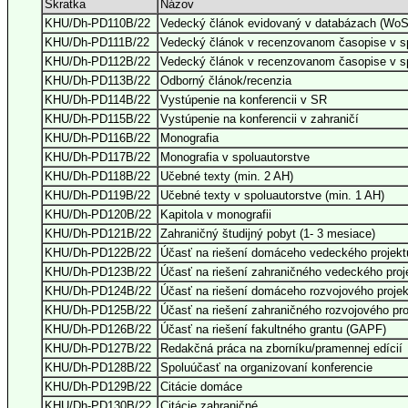
Skratka
Názov
KHU/Dh-PD110B/22
Vedecký článok evidovaný v databázach (WoS
KHU/Dh-PD111B/22
Vedecký článok v recenzovanom časopise v s
KHU/Dh-PD112B/22
Vedecký článok v recenzovanom časopise v sp
KHU/Dh-PD113B/22
Odborný článok/recenzia
KHU/Dh-PD114B/22
Vystúpenie na konferencii v SR
KHU/Dh-PD115B/22
Vystúpenie na konferencii v zahraničí
KHU/Dh-PD116B/22
Monografia
KHU/Dh-PD117B/22
Monografia v spoluautorstve
KHU/Dh-PD118B/22
Učebné texty (min. 2 AH)
KHU/Dh-PD119B/22
Učebné texty v spoluautorstve (min. 1 AH)
KHU/Dh-PD120B/22
Kapitola v monografii
KHU/Dh-PD121B/22
Zahraničný študijný pobyt (1- 3 mesiace)
KHU/Dh-PD122B/22
Účasť na riešení domáceho vedeckého proje
KHU/Dh-PD123B/22
Účasť na riešení zahraničného vedeckého proj
KHU/Dh-PD124B/22
Účasť na riešení domáceho rozvojového projek
KHU/Dh-PD125B/22
Účasť na riešení zahraničného rozvojového
KHU/Dh-PD126B/22
Účasť na riešení fakultného grantu (GAPF)
KHU/Dh-PD127B/22
Redakčná práca na zborníku/pramennej edícií
KHU/Dh-PD128B/22
Spoluúčasť na organizovaní konferencie
KHU/Dh-PD129B/22
Citácie domáce
KHU/Dh-PD130B/22
Citácie zahraničné