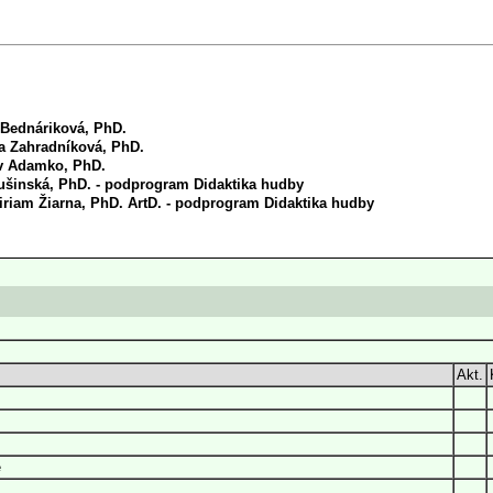
 Bednáriková, PhD.
a Zahradníková, PhD.
av Adamko, PhD.
ušinská, PhD. - podprogram Didaktika hudby
Miriam Žiarna, PhD. ArtD. - podprogram Didaktika hudby
Akt.
e