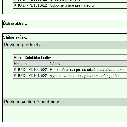
KHU/Dh-PD131B/22
Odborné práce pre katedru
Ďalšie aktivity
Štátne skúšky
Povinné predmety
Blok - Didaktika hudby
Skratka
Názov
KHU/Dh-PD100S/22
Písomná práca pre dizertačnú skúšku a dizer
KHU/Dh-PD101S/22
Vypracovanie a obhajoba dizertačnej práce
Povinne voliteľné predmety