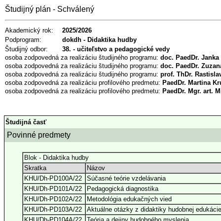
Študijný plán - Schválený
Akademický rok:
2025/2026
Podprogram:
dokdh - Didaktika hudby
Študijný odbor:
38. - učiteľstvo a pedagogické vedy
osoba zodpovedná za realizáciu študijného programu:
doc. PaedDr. Janka
osoba zodpovedná za realizáciu študijného programu:
doc. PaedDr. Zuzan
osoba zodpovedná za realizáciu študijného programu:
prof. ThDr. Rastisl
osoba zodpovedná za realizáciu profilového predmetu:
PaedDr. Martina Kr
osoba zodpovedná za realizáciu profilového predmetu:
PaedDr. Mgr. art. 
Študijná časť
Povinné predmety
Blok - Didaktika hudby
Skratka
Názov
KHU/Dh-PD100A/22
Súčasné teórie vzdelávania
KHU/Dh-PD101A/22
Pedagogická diagnostika
KHU/Dh-PD102A/22
Metodológia edukačných vied
KHU/Dh-PD103A/22
Aktuálne otázky z didaktiky hudobnej edukáci
KHU/Dh-PD104A/22
Teória a dejiny hudobného myslenia