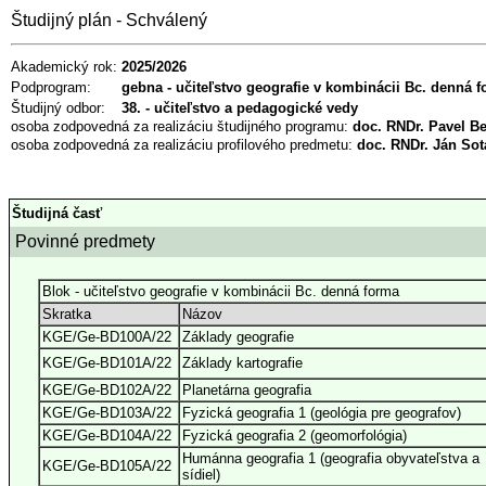
Študijný plán - Schválený
Akademický rok:
2025/2026
Podprogram:
gebna - učiteľstvo geografie v kombinácii Bc. denná 
Študijný odbor:
38. - učiteľstvo a pedagogické vedy
osoba zodpovedná za realizáciu študijného programu:
doc. RNDr. Pavel Be
osoba zodpovedná za realizáciu profilového predmetu:
doc. RNDr. Ján Sot
Študijná časť
Povinné predmety
Blok - učiteľstvo geografie v kombinácii Bc. denná forma
Skratka
Názov
KGE/Ge-BD100A/22
Základy geografie
KGE/Ge-BD101A/22
Základy kartografie
KGE/Ge-BD102A/22
Planetárna geografia
KGE/Ge-BD103A/22
Fyzická geografia 1 (geológia pre geografov)
KGE/Ge-BD104A/22
Fyzická geografia 2 (geomorfológia)
Humánna geografia 1 (geografia obyvateľstva a
KGE/Ge-BD105A/22
sídiel)