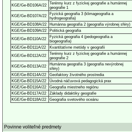
Terénny kurz z fyzickej geografie a humánnej
KGE/Ge-BD106A/22
geografie 1
Fyzická geografia 3 (klimageografia a
KGE/Ge-BD107A/22
hydrogeografia)
KGE/Ge-BD108A/22
Humánna geografia 2 (geografia výrobnej sféry)
KGE/Ge-BD109A/22
Politická geografia
Fyzická geografia 4 (pedogeografia a
KGE/Ge-BD110A/22
biogeografia)
KGE/Ge-BD111A/22
Kvantitatívne metódy v geografii
Terénny kurz z fyzickej geografie a humánnej
KGE/Ge-BD112A/22
geografie 2
Humánna geografia 3 (geografia nevýrobnej
KGE/Ge-BD113A/22
sféry)
KGE/Ge-BD114A/22
Geofaktory životného prostredia
KGE/Ge-BD115A/22
Úvodná náčuvová pedagogická prax
KGE/Ge-BD116A/22
Geografia miestneho regiónu
KGE/Ge-BD117A/22
Základy didaktiky geografie
KGE/Ge-BD118A/22
Geografia svetového oceánu
Povinne voliteľné predmety