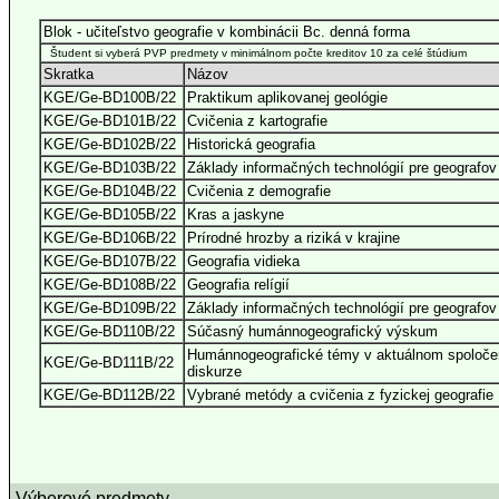
Blok - učiteľstvo geografie v kombinácii Bc. denná forma
Študent si vyberá PVP predmety v minimálnom počte kreditov 10 za celé štúdium
Skratka
Názov
KGE/Ge-BD100B/22
Praktikum aplikovanej geológie
KGE/Ge-BD101B/22
Cvičenia z kartografie
KGE/Ge-BD102B/22
Historická geografia
KGE/Ge-BD103B/22
Základy informačných technológií pre geografov
KGE/Ge-BD104B/22
Cvičenia z demografie
KGE/Ge-BD105B/22
Kras a jaskyne
KGE/Ge-BD106B/22
Prírodné hrozby a riziká v krajine
KGE/Ge-BD107B/22
Geografia vidieka
KGE/Ge-BD108B/22
Geografia relígií
KGE/Ge-BD109B/22
Základy informačných technológií pre geografov
KGE/Ge-BD110B/22
Súčasný humánnogeografický výskum
Humánnogeografické témy v aktuálnom spoloč
KGE/Ge-BD111B/22
diskurze
KGE/Ge-BD112B/22
Vybrané metódy a cvičenia z fyzickej geografie
Výberové predmety