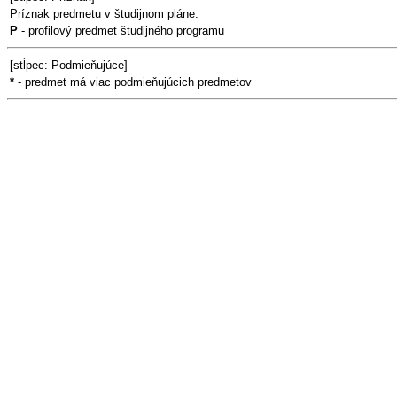
Príznak predmetu v študijnom pláne:
P
- profilový predmet študijného programu
[stĺpec: Podmieňujúce]
*
- predmet má viac podmieňujúcich predmetov