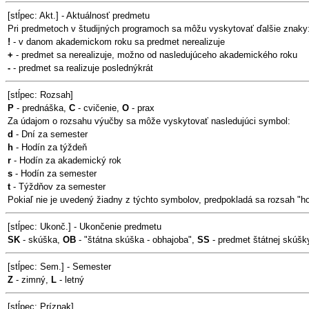
[stĺpec: Akt.] - Aktuálnosť predmetu
Pri predmetoch v študijných programoch sa môžu vyskytovať ďalšie znaky
!
- v danom akademickom roku sa predmet nerealizuje
+
- predmet sa nerealizuje, možno od nasledujúceho akademického roku
-
- predmet sa realizuje poslednýkrát
[stĺpec: Rozsah]
P
- prednáška,
C
- cvičenie,
O
- prax
Za údajom o rozsahu výučby sa môže vyskytovať nasledujúci symbol:
d
- Dní za semester
h
- Hodín za týždeň
r
- Hodín za akademický rok
s
- Hodín za semester
t
- Týždňov za semester
Pokiaľ nie je uvedený žiadny z týchto symbolov, predpokladá sa rozsah "h
[stĺpec: Ukonč.] - Ukončenie predmetu
SK
- skúška,
OB
- "štátna skúška - obhajoba",
SS
- predmet štátnej skúšk
[stĺpec: Sem.] - Semester
Z
- zimný,
L
- letný
[stĺpec: Príznak]