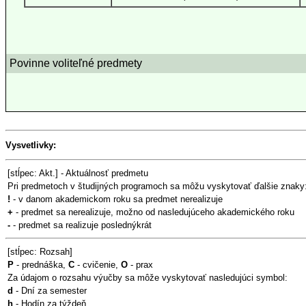
Povinne voliteľné predmety
Vysvetlivky:
[stĺpec: Akt.] - Aktuálnosť predmetu
Pri predmetoch v študijných programoch sa môžu vyskytovať ďalšie znaky
!
- v danom akademickom roku sa predmet nerealizuje
+
- predmet sa nerealizuje, možno od nasledujúceho akademického roku
-
- predmet sa realizuje poslednýkrát
[stĺpec: Rozsah]
P
- prednáška,
C
- cvičenie,
O
- prax
Za údajom o rozsahu výučby sa môže vyskytovať nasledujúci symbol:
d
- Dní za semester
h
- Hodín za týždeň