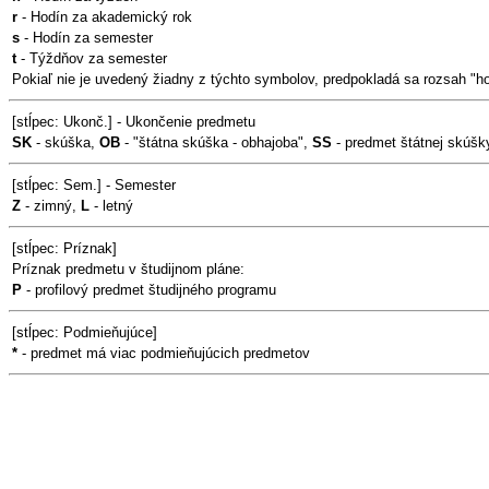
r
- Hodín za akademický rok
s
- Hodín za semester
t
- Týždňov za semester
Pokiaľ nie je uvedený žiadny z týchto symbolov, predpokladá sa rozsah "h
[stĺpec: Ukonč.] - Ukončenie predmetu
SK
- skúška,
OB
- "štátna skúška - obhajoba",
SS
- predmet štátnej skúšk
[stĺpec: Sem.] - Semester
Z
- zimný,
L
- letný
[stĺpec: Príznak]
Príznak predmetu v študijnom pláne:
P
- profilový predmet študijného programu
[stĺpec: Podmieňujúce]
*
- predmet má viac podmieňujúcich predmetov