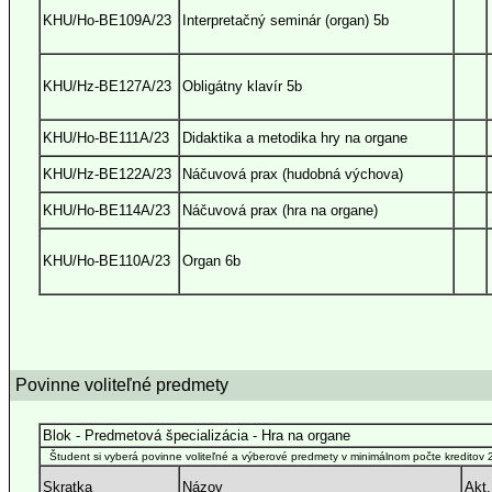
KHU/Ho-BE109A/23
Interpretačný seminár (organ) 5b
KHU/Hz-BE127A/23
Obligátny klavír 5b
KHU/Ho-BE111A/23
Didaktika a metodika hry na organe
KHU/Hz-BE122A/23
Náčuvová prax (hudobná výchova)
KHU/Ho-BE114A/23
Náčuvová prax (hra na organe)
KHU/Ho-BE110A/23
Organ 6b
Povinne voliteľné predmety
Blok - Predmetová špecializácia - Hra na organe
Študent si vyberá povinne voliteľné a výberové predmety v minimálnom počte kreditov 29
Skratka
Názov
Akt.