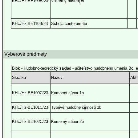
KHU/Hz-BE109B/23
Voliteľný nástroj 5b
KHU/Hz-BE110B/23
Schola cantorum 6b
Výberové predmety
Blok - Hudobno-teoretický základ - učiteľstvo hudobného umenia Bc. 
Skratka
Názov
Akt.
KHU/Hz-BE100C/23
Komorný súbor 1b
KHU/Hz-BE101C/23
Tvorivé hudobné činnosti 1b
KHU/Hz-BE102C/23
Komorný súbor 2b