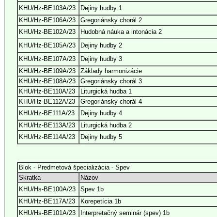
KHU/Hz-BE103A/23
Dejiny hudby 1
KHU/Hz-BE106A/23
Gregoriánsky chorál 2
KHU/Hz-BE102A/23
Hudobná náuka a intonácia 2
KHU/Hz-BE105A/23
Dejiny hudby 2
KHU/Hz-BE107A/23
Dejiny hudby 3
KHU/Hz-BE109A/23
Základy harmonizácie
KHU/Hz-BE108A/23
Gregoriánsky chorál 3
KHU/Hz-BE110A/23
Liturgická hudba 1
KHU/Hz-BE112A/23
Gregoriánsky chorál 4
KHU/Hz-BE111A/23
Dejiny hudby 4
KHU/Hz-BE113A/23
Liturgická hudba 2
KHU/Hz-BE114A/23
Dejiny hudby 5
Blok - Predmetová špecializácia - Spev
Skratka
Názov
KHU/Hs-BE100A/23
Spev 1b
KHU/Hz-BE117A/23
Korepetícia 1b
KHU/Hs-BE101A/23
Interpretačný seminár (spev) 1b