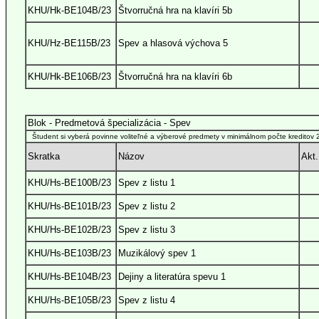
KHU/Hk-BE104B/23
Štvorručná hra na klavíri 5b
KHU/Hz-BE115B/23
Spev a hlasová výchova 5
KHU/Hk-BE106B/23
Štvorručná hra na klavíri 6b
Blok - Predmetová špecializácia - Spev
Študent si vyberá povinne voliteľné a výberové predmety v minimálnom počte kreditov 25
Skratka
Názov
Akt.
KHU/Hs-BE100B/23
Spev z listu 1
KHU/Hs-BE101B/23
Spev z listu 2
KHU/Hs-BE102B/23
Spev z listu 3
KHU/Hs-BE103B/23
Muzikálový spev 1
KHU/Hs-BE104B/23
Dejiny a literatúra spevu 1
KHU/Hs-BE105B/23
Spev z listu 4