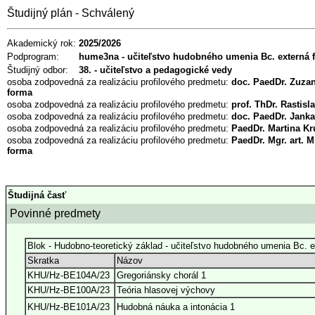
Študijný plán - Schválený
Akademický rok:
2025/2026
Podprogram:
hume3na - učiteľstvo hudobného umenia Bc. externá 
Študijný odbor:
38. - učiteľstvo a pedagogické vedy
osoba zodpovedná za realizáciu profilového predmetu:
doc. PaedDr. Zuza
forma
osoba zodpovedná za realizáciu profilového predmetu:
prof. ThDr. Rastis
osoba zodpovedná za realizáciu profilového predmetu:
doc. PaedDr. Jank
osoba zodpovedná za realizáciu profilového predmetu:
PaedDr. Martina Kr
osoba zodpovedná za realizáciu profilového predmetu:
PaedDr. Mgr. art. 
forma
Študijná časť
Povinné predmety
Blok - Hudobno-teoretický základ - učiteľstvo hudobného umenia Bc. 
Skratka
Názov
KHU/Hz-BE104A/23
Gregoriánsky chorál 1
KHU/Hz-BE100A/23
Teória hlasovej výchovy
KHU/Hz-BE101A/23
Hudobná náuka a intonácia 1