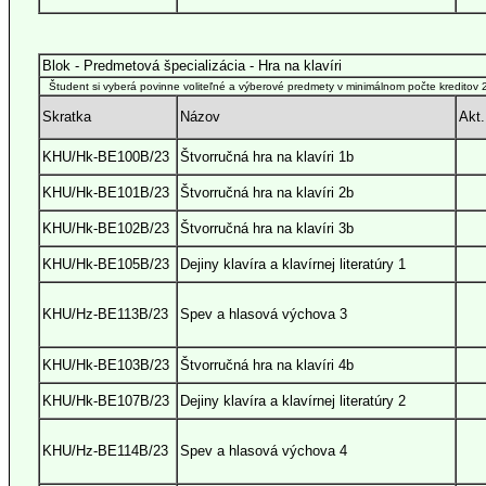
Blok - Predmetová špecializácia - Hra na klavíri
Študent si vyberá povinne voliteľné a výberové predmety v minimálnom počte kreditov 29
Skratka
Názov
Akt.
KHU/Hk-BE100B/23
Štvorručná hra na klavíri 1b
KHU/Hk-BE101B/23
Štvorručná hra na klavíri 2b
KHU/Hk-BE102B/23
Štvorručná hra na klavíri 3b
KHU/Hk-BE105B/23
Dejiny klavíra a klavírnej literatúry 1
KHU/Hz-BE113B/23
Spev a hlasová výchova 3
KHU/Hk-BE103B/23
Štvorručná hra na klavíri 4b
KHU/Hk-BE107B/23
Dejiny klavíra a klavírnej literatúry 2
KHU/Hz-BE114B/23
Spev a hlasová výchova 4