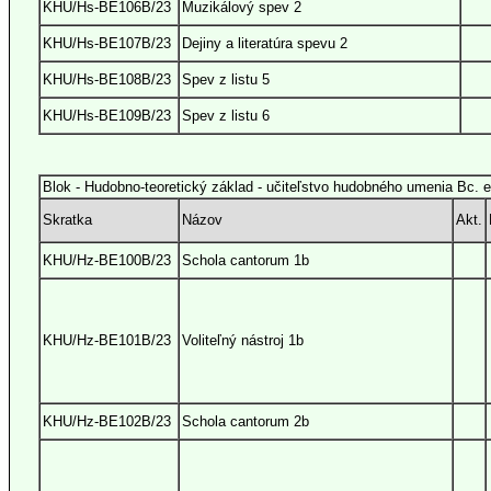
KHU/Hs-BE106B/23
Muzikálový spev 2
KHU/Hs-BE107B/23
Dejiny a literatúra spevu 2
KHU/Hs-BE108B/23
Spev z listu 5
KHU/Hs-BE109B/23
Spev z listu 6
Blok - Hudobno-teoretický základ - učiteľstvo hudobného umenia Bc. 
Skratka
Názov
Akt.
KHU/Hz-BE100B/23
Schola cantorum 1b
KHU/Hz-BE101B/23
Voliteľný nástroj 1b
KHU/Hz-BE102B/23
Schola cantorum 2b