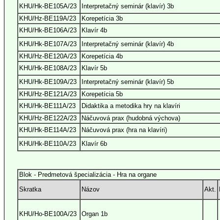
KHU/Hk-BE105A/23
Interpretačný seminár (klavír) 3b
KHU/Hz-BE119A/23
Korepetícia 3b
KHU/Hk-BE106A/23
Klavír 4b
KHU/Hk-BE107A/23
Interpretačný seminár (klavír) 4b
KHU/Hz-BE120A/23
Korepetícia 4b
KHU/Hk-BE108A/23
Klavír 5b
KHU/Hk-BE109A/23
Interpretačný seminár (klavír) 5b
KHU/Hz-BE121A/23
Korepetícia 5b
KHU/Hk-BE111A/23
Didaktika a metodika hry na klavíri
KHU/Hz-BE122A/23
Náčuvová prax (hudobná výchova)
KHU/Hk-BE114A/23
Náčuvová prax (hra na klavíri)
KHU/Hk-BE110A/23
Klavír 6b
Blok - Predmetová špecializácia - Hra na organe
Skratka
Názov
Akt.
KHU/Ho-BE100A/23
Organ 1b