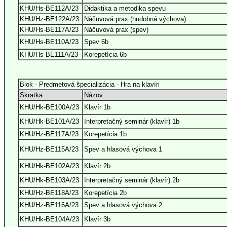
KHU/Hs-BE112A/23
Didaktika a metodika spevu
KHU/Hz-BE122A/23
Náčuvová prax (hudobná výchova)
KHU/Hs-BE117A/23
Náčuvová prax (spev)
KHU/Hs-BE110A/23
Spev 6b
KHU/Hs-BE111A/23
Korepetícia 6b
Blok - Predmetová špecializácia - Hra na klavíri
Skratka
Názov
KHU/Hk-BE100A/23
Klavír 1b
KHU/Hk-BE101A/23
Interpretačný seminár (klavír) 1b
KHU/Hz-BE117A/23
Korepetícia 1b
KHU/Hz-BE115A/23
Spev a hlasová výchova 1
KHU/Hk-BE102A/23
Klavír 2b
KHU/Hk-BE103A/23
Interpretačný seminár (klavír) 2b
KHU/Hz-BE118A/23
Korepetícia 2b
KHU/Hz-BE116A/23
Spev a hlasová výchova 2
KHU/Hk-BE104A/23
Klavír 3b