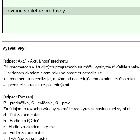
Povinne voliteľné predmety
Vysvetlivky:
[stĺpec: Akt.] - Aktuálnosť predmetu
Pri predmetoch v študijných programoch sa môžu vyskytovať ďalšie znaky
!
- v danom akademickom roku sa predmet nerealizuje
+
- predmet sa nerealizuje, možno od nasledujúceho akademického roku
-
- predmet sa realizuje poslednýkrát
[stĺpec: Rozsah]
P
- prednáška,
C
- cvičenie,
O
- prax
Za údajom o rozsahu výučby sa môže vyskytovať nasledujúci symbol:
d
- Dní za semester
h
- Hodín za týždeň
r
- Hodín za akademický rok
s
- Hodín za semester
t
- Týždňov za semester