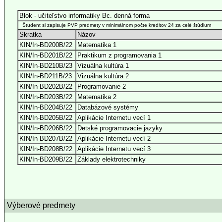
Blok - učiteľstvo informatiky Bc. denná forma
Študent si zapisuje PVP predmety v minimálnom počte kreditov 24 za celé štúdium
Skratka
Názov
KIN/In-BD200B/22
Matematika 1
KIN/In-BD201B/22
Praktikum z programovania 1
KIN/In-BD210B/23
Vizuálna kultúra 1
KIN/In-BD211B/23
Vizuálna kultúra 2
KIN/In-BD202B/22
Programovanie 2
KIN/In-BD203B/22
Matematika 2
KIN/In-BD204B/22
Databázové systémy
KIN/In-BD205B/22
Aplikácie Internetu vecí 1
KIN/In-BD206B/22
Detské programovacie jazyky
KIN/In-BD207B/22
Aplikácie Internetu vecí 2
KIN/In-BD208B/22
Aplikácie Internetu vecí 3
KIN/In-BD209B/22
Základy elektrotechniky
Výberové predmety