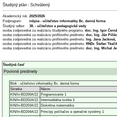
Študijný plán - Schválený
Akademický rok:
2025/2026
Podprogram:
inbjna - učiteľstvo informatiky Bc. denná forma
Študijný odbor:
38. - učiteľstvo a pedagogické vedy
osoba zodpovedná za realizáciu študijného programu:
doc. Ing. Igor Čern
osoba zodpovedná za realizáciu profilového predmetu:
doc. Ing. Ján Pill
osoba zodpovedná za realizáciu profilového predmetu:
Ing. Jana Jacková,
osoba zodpovedná za realizáciu profilového predmetu:
RNDr. Štefan Tkači
osoba zodpovedná za realizáciu profilového predmetu:
doc. Ing. Michal J
Študijná časť
Povinné predmety
Blok - učiteľstvo informatiky Bc. denná forma
Skratka
Názov
KIN/In-BD200A/22
Programovanie 1
KIN/In-BD202A/22
Intermediálna tvorba 3
KIN/In-BD203A/22
Diskrétna matematika
KIN/In-BD204A/22
Princípy počítačov a operačné systémy 1