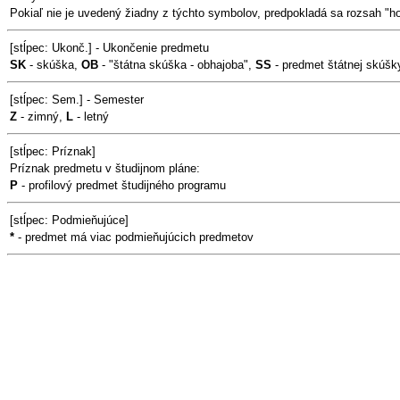
Pokiaľ nie je uvedený žiadny z týchto symbolov, predpokladá sa rozsah "h
[stĺpec: Ukonč.] - Ukončenie predmetu
SK
- skúška,
OB
- "štátna skúška - obhajoba",
SS
- predmet štátnej skúšk
[stĺpec: Sem.] - Semester
Z
- zimný,
L
- letný
[stĺpec: Príznak]
Príznak predmetu v študijnom pláne:
P
- profilový predmet študijného programu
[stĺpec: Podmieňujúce]
*
- predmet má viac podmieňujúcich predmetov