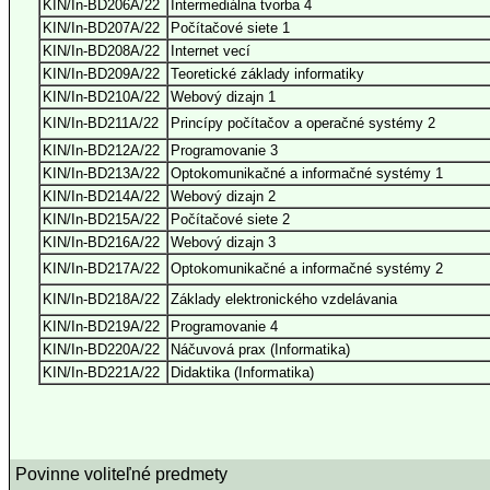
KIN/In-BD206A/22
Intermediálna tvorba 4
KIN/In-BD207A/22
Počítačové siete 1
KIN/In-BD208A/22
Internet vecí
KIN/In-BD209A/22
Teoretické základy informatiky
KIN/In-BD210A/22
Webový dizajn 1
KIN/In-BD211A/22
Princípy počítačov a operačné systémy 2
KIN/In-BD212A/22
Programovanie 3
KIN/In-BD213A/22
Optokomunikačné a informačné systémy 1
KIN/In-BD214A/22
Webový dizajn 2
KIN/In-BD215A/22
Počítačové siete 2
KIN/In-BD216A/22
Webový dizajn 3
KIN/In-BD217A/22
Optokomunikačné a informačné systémy 2
KIN/In-BD218A/22
Základy elektronického vzdelávania
KIN/In-BD219A/22
Programovanie 4
KIN/In-BD220A/22
Náčuvová prax (Informatika)
KIN/In-BD221A/22
Didaktika (Informatika)
Povinne voliteľné predmety