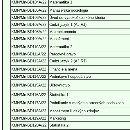
KMN/Mn-BD104A/22
Matematika 1
KMN/Mn-BD105A/22
Manažérska sociológia
KMN/Mn-BD106A/22
Úvod do vysokoškolského štúdia
KMN/Mn-BD107A/22
Cudzí jazyk 1 (AJ,RJ)
KMN/Mn-BD108A/22
Makroekonómia
KMN/Mn-BD109A/22
Manažment
KMN/Mn-BD110A/22
Matematika 2
KMN/Mn-BD111A/22
Pracovné právo
KMN/Mn-BD112A/22
Cudzí jazyk 2 (AJ,RJ)
KMN/Mn-BD113A/22
Financie a mena
KMN/Mn-BD114A/22
Podnikové hospodárstvo
KMN/Mn-BD115A/22
Účtovníctvo
KMN/Mn-BD116A/22
Štatistika 1
KMN/Mn-BD117A/22
Podnikanie v malých a stredných podnikoch
KMN/Mn-BD118A/22
Manažment ľudských zdrojov
KMN/Mn-BD119A/22
Marketing
KMN/Mn-BD120A/22
Štatistika 2