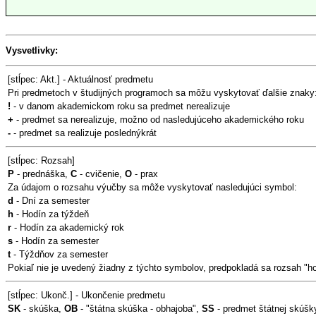
Vysvetlivky:
[stĺpec: Akt.] - Aktuálnosť predmetu
Pri predmetoch v študijných programoch sa môžu vyskytovať ďalšie znaky
!
- v danom akademickom roku sa predmet nerealizuje
+
- predmet sa nerealizuje, možno od nasledujúceho akademického roku
-
- predmet sa realizuje poslednýkrát
[stĺpec: Rozsah]
P
- prednáška,
C
- cvičenie,
O
- prax
Za údajom o rozsahu výučby sa môže vyskytovať nasledujúci symbol:
d
- Dní za semester
h
- Hodín za týždeň
r
- Hodín za akademický rok
s
- Hodín za semester
t
- Týždňov za semester
Pokiaľ nie je uvedený žiadny z týchto symbolov, predpokladá sa rozsah "h
[stĺpec: Ukonč.] - Ukončenie predmetu
SK
- skúška,
OB
- "štátna skúška - obhajoba",
SS
- predmet štátnej skúšk