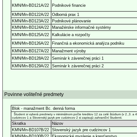
KMN/Mn-BD121A/22
Podnikové financie
KMN/Mn-BD122A/22
Odborná prax 1
KMN/Mn-BD123A/22
Podnikové plánovanie
KMN/Mn-BD124A/22
Manažérske informačné systémy
KMN/Mn-BD125A/22
Kalkulácie a rozpočty
KMN/Mn-BD126A/22
Finančná a ekonomická analýza podniku
KMN/Mn-BD127A/22
Manažment výroby
KMN/Mn-BD128A/22
Seminár k záverečnej práci 1
KMN/Mn-BD129A/22
Seminár k záverečnej práci 2
Povinne voliteľné predmety
Blok - manažment Bc. denná forma
Študent si vyberá predmety v minimálnom počte kreditov 12 za celé štúdium (v 2.,3. a 4
cudzincov 1 a Slovenský jazyk pre cudzincov 2 si zapisujú zahraniční študenti.
Skratka
Názov
KMN/Mn-BD107B/22
Slovenský jazyk pre cudzincov 1
KMN/Mn-BD100B/22
Ekonomické myslenie a kresťanstvo