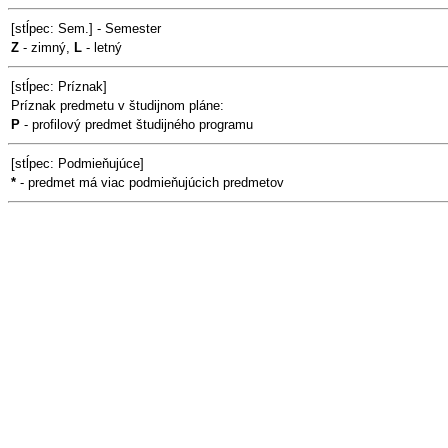
[stĺpec: Sem.] - Semester
Z
- zimný,
L
- letný
[stĺpec: Príznak]
Príznak predmetu v študijnom pláne:
P
- profilový predmet študijného programu
[stĺpec: Podmieňujúce]
*
- predmet má viac podmieňujúcich predmetov