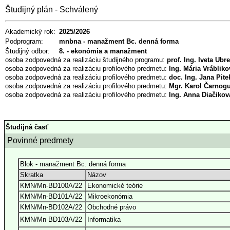
Študijný plán - Schválený
Akademický rok:
2025/2026
Podprogram:
mnbna - manažment Bc. denná forma
Študijný odbor:
8. - ekonómia a manažment
osoba zodpovedná za realizáciu študijného programu:
prof. Ing. Iveta Ubr
osoba zodpovedná za realizáciu profilového predmetu:
Ing. Mária Vrábli
osoba zodpovedná za realizáciu profilového predmetu:
doc. Ing. Jana Pi
osoba zodpovedná za realizáciu profilového predmetu:
Mgr. Karol Čarnog
osoba zodpovedná za realizáciu profilového predmetu:
Ing. Anna Diačiko
Študijná časť
Povinné predmety
Blok - manažment Bc. denná forma
Skratka
Názov
KMN/Mn-BD100A/22
Ekonomické teórie
KMN/Mn-BD101A/22
Mikroekonómia
KMN/Mn-BD102A/22
Obchodné právo
KMN/Mn-BD103A/22
Informatika