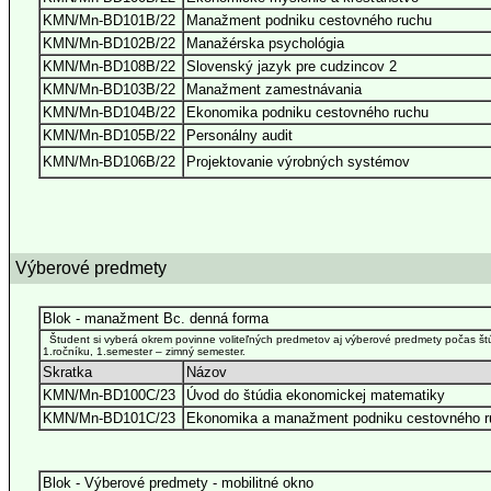
KMN/Mn-BD101B/22
Manažment podniku cestovného ruchu
KMN/Mn-BD102B/22
Manažérska psychológia
KMN/Mn-BD108B/22
Slovenský jazyk pre cudzincov 2
KMN/Mn-BD103B/22
Manažment zamestnávania
KMN/Mn-BD104B/22
Ekonomika podniku cestovného ruchu
KMN/Mn-BD105B/22
Personálny audit
KMN/Mn-BD106B/22
Projektovanie výrobných systémov
Výberové predmety
Blok - manažment Bc. denná forma
Študent si vyberá okrem povinne voliteľných predmetov aj výberové predmety počas štú
1.ročníku, 1.semester – zimný semester.
Skratka
Názov
KMN/Mn-BD100C/23
Úvod do štúdia ekonomickej matematiky
KMN/Mn-BD101C/23
Ekonomika a manažment podniku cestovného r
Blok - Výberové predmety - mobilitné okno