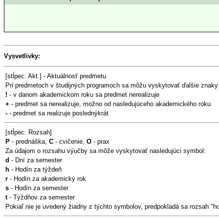
Vysvetlivky:
[stĺpec: Akt.] - Aktuálnosť predmetu
Pri predmetoch v študijných programoch sa môžu vyskytovať ďalšie znaky
!
- v danom akademickom roku sa predmet nerealizuje
+
- predmet sa nerealizuje, možno od nasledujúceho akademického roku
-
- predmet sa realizuje poslednýkrát
[stĺpec: Rozsah]
P
- prednáška,
C
- cvičenie,
O
- prax
Za údajom o rozsahu výučby sa môže vyskytovať nasledujúci symbol:
d
- Dní za semester
h
- Hodín za týždeň
r
- Hodín za akademický rok
s
- Hodín za semester
t
- Týždňov za semester
Pokiaľ nie je uvedený žiadny z týchto symbolov, predpokladá sa rozsah "h