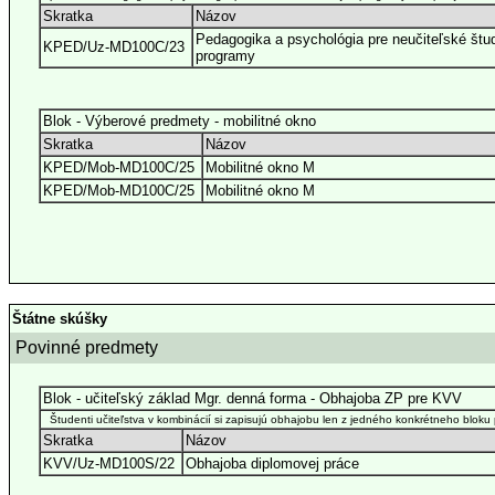
Skratka
Názov
Pedagogika a psychológia pre neučiteľské štud
KPED/Uz-MD100C/23
programy
Blok - Výberové predmety - mobilitné okno
Skratka
Názov
KPED/Mob-MD100C/25
Mobilitné okno M
KPED/Mob-MD100C/25
Mobilitné okno M
Štátne skúšky
Povinné predmety
Blok - učiteľský základ Mgr. denná forma - Obhajoba ZP pre KVV
Študenti učiteľstva v kombinácií si zapisujú obhajobu len z jedného konkrétneho bloku 
Skratka
Názov
KVV/Uz-MD100S/22
Obhajoba diplomovej práce