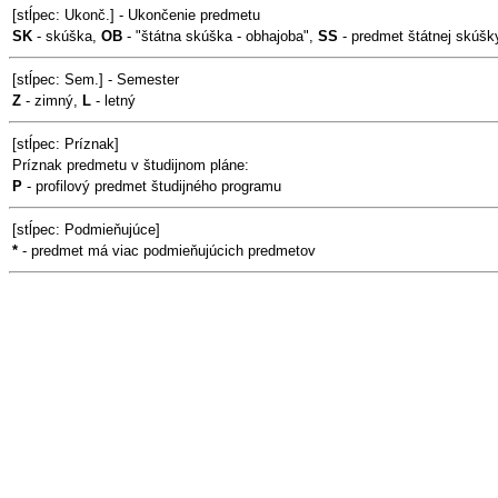
[stĺpec: Ukonč.] - Ukončenie predmetu
SK
- skúška,
OB
- "štátna skúška - obhajoba",
SS
- predmet štátnej skúšk
[stĺpec: Sem.] - Semester
Z
- zimný,
L
- letný
[stĺpec: Príznak]
Príznak predmetu v študijnom pláne:
P
- profilový predmet študijného programu
[stĺpec: Podmieňujúce]
*
- predmet má viac podmieňujúcich predmetov