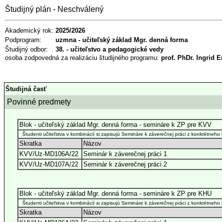
Študijný plán - Neschválený
Akademický rok:
2025/2026
Podprogram:
uzmna - učiteľský základ Mgr. denná forma
Študijný odbor:
38. - učiteľstvo a pedagogické vedy
osoba zodpovedná za realizáciu študijného programu:
prof. PhDr. Ingrid
Študijná časť
Povinné predmety
Blok - učiteľský základ Mgr. denná forma - semináre k ZP pre KVV
Študenti učiteľstva v kombinácií si zapisujú Semináre k záverečnej práci z konkrétneho
Skratka
Názov
KVV/Uz-MD106A/22
Seminár k záverečnej práci 1
KVV/Uz-MD107A/22
Seminár k záverečnej práci 2
Blok - učiteľský základ Mgr. denná forma - semináre k ZP pre KHU
Študenti učiteľstva v kombinácií si zapisujú Semináre k záverečnej práci z konkrétneho
Skratka
Názov