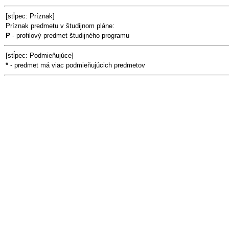
[stĺpec: Príznak]
Príznak predmetu v študijnom pláne:
P
- profilový predmet študijného programu
[stĺpec: Podmieňujúce]
*
- predmet má viac podmieňujúcich predmetov