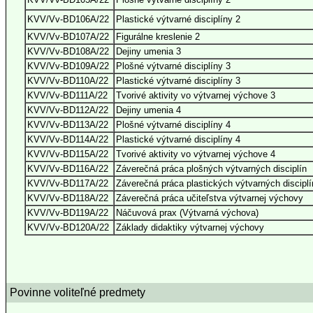
KVV/Vv-BD106A/22
Plastické výtvarné disciplíny 2
KVV/Vv-BD107A/22
Figurálne kreslenie 2
KVV/Vv-BD108A/22
Dejiny umenia 3
KVV/Vv-BD109A/22
Plošné výtvarné disciplíny 3
KVV/Vv-BD110A/22
Plastické výtvarné disciplíny 3
KVV/Vv-BD111A/22
Tvorivé aktivity vo výtvarnej výchove 3
KVV/Vv-BD112A/22
Dejiny umenia 4
KVV/Vv-BD113A/22
Plošné výtvarné disciplíny 4
KVV/Vv-BD114A/22
Plastické výtvarné disciplíny 4
KVV/Vv-BD115A/22
Tvorivé aktivity vo výtvarnej výchove 4
KVV/Vv-BD116A/22
Záverečná práca plošných výtvarných disciplín
KVV/Vv-BD117A/22
Záverečná práca plastických výtvarných disciplí
KVV/Vv-BD118A/22
Záverečná práca učiteľstva výtvarnej výchovy
KVV/Vv-BD119A/22
Náčuvová prax (Výtvarná výchova)
KVV/Vv-BD120A/22
Základy didaktiky výtvarnej výchovy
Povinne voliteľné predmety