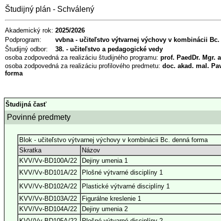
Študijný plán - Schválený
Akademický rok:
2025/2026
Podprogram:
vvbna - učiteľstvo výtvarnej výchovy v kombinácii Bc
Študijný odbor:
38. - učiteľstvo a pedagogické vedy
osoba zodpovedná za realizáciu študijného programu:
prof. PaedDr. Mgr. a
osoba zodpovedná za realizáciu profilového predmetu:
doc. akad. mal. Pa
forma
Študijná časť
Povinné predmety
Blok - učiteľstvo výtvarnej výchovy v kombinácii Bc. denná forma
Skratka
Názov
KVV/Vv-BD100A/22
Dejiny umenia 1
KVV/Vv-BD101A/22
Plošné výtvarné disciplíny 1
KVV/Vv-BD102A/22
Plastické výtvarné disciplíny 1
KVV/Vv-BD103A/22
Figurálne kreslenie 1
KVV/Vv-BD104A/22
Dejiny umenia 2
KVV/Vv-BD105A/22
Plošné výtvarné disciplíny 2