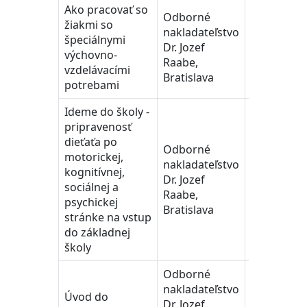
Ako pracovať so
Odborné
žiakmi so
nakladateľstvo
špeciálnymi
Dr. Jozef
2022
výchovno-
Raabe,
vzdelávacími
Bratislava
potrebami
Ideme do školy -
pripravenosť
dieťaťa po
Odborné
motorickej,
nakladateľstvo
kognitívnej,
Dr. Jozef
2022
sociálnej a
Raabe,
psychickej
Bratislava
stránke na vstup
do základnej
školy
Odborné
nakladateľstvo
Úvod do
Dr. Jozef
2025