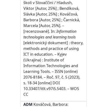
školi v Slovaččini / Hladush,
Viktor [Autor, 25%] ; Bendíková,
Slávka [Autor, 25%] ; Kováčová,
Barbora [Autor, 25%] ; Čarnická,
Marcela [Autor, 25%]. –
[recenzované]. In:
Information
technologies and learning tools
[elektronický dokument] : theory,
methods and practice of using
ICT in education. – Kyjev
(Ukrajina) : Institute of
Information Technologies and
Learning Tools. – ISSN (online)
2076-8184. – Roč. 97, č. 5 (2023),
s. 18-34 [online] DOI
10.33407/itlt.v97i5.5403. – WOS
CC
ADM
Kováčová, Barbora: