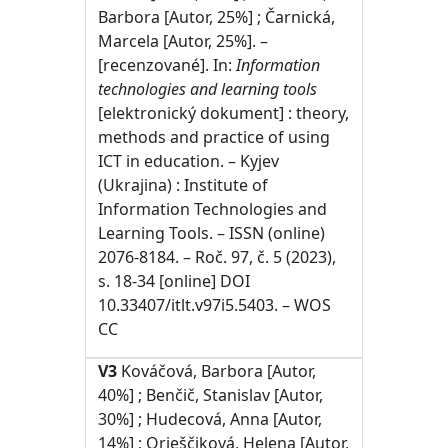
Barbora [Autor, 25%] ; Čarnická,
Marcela [Autor, 25%]. –
[recenzované]. In:
Information
technologies and learning tools
[elektronický dokument] : theory,
methods and practice of using
ICT in education. – Kyjev
(Ukrajina) : Institute of
Information Technologies and
Learning Tools. – ISSN (online)
2076-8184. – Roč. 97, č. 5 (2023),
s. 18-34 [online] DOI
10.33407/itlt.v97i5.5403. – WOS
CC
V3
Kováčová, Barbora [Autor,
40%] ; Benčič, Stanislav [Autor,
30%] ; Hudecová, Anna [Autor,
14%] ; Orieščiková, Helena [Autor,