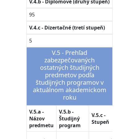
V.4.b - Diplomové (druhý stupeň)
95
V.4.c - Dizertačné (tretí stupeň)
5
V.5 - Prehľad
zabezpečovaných
ostatných študijných
predmetov podľa
študijných programov v
aktuálnom akademickom
roku
V.5.a -
V.5.b -
V.5.d -
V.5.c -
Názov
Študijný
Študij
Stupeň
predmetu
program
odbor
38. -