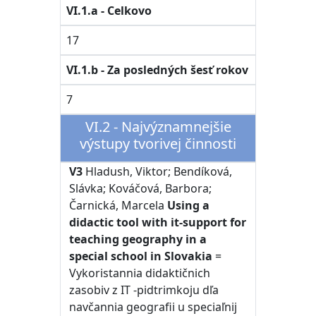
VI.1.a - Celkovo
17
VI.1.b - Za posledných šesť rokov
7
VI.2 - Najvýznamnejšie
výstupy tvorivej činnosti
V3
Hladush, Viktor; Bendíková,
Slávka; Kováčová, Barbora;
Čarnická, Marcela
Using a
didactic tool with it-support for
teaching geography in a
special school in Slovakia
=
Vykoristannia didaktičnich
zasobiv z IT -pidtrimkoju dľa
navčannia geografii u speciaľnij