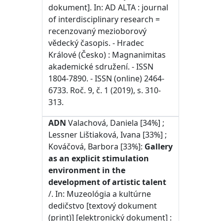
dokument]. In: AD ALTA : journal
of interdisciplinary research =
recenzovaný mezioborový
vědecký časopis. - Hradec
Králové (Česko) : Magnanimitas
akademické sdružení. - ISSN
1804-7890. - ISSN (online) 2464-
6733. Roč. 9, č. 1 (2019), s. 310-
313.
ADN
Valachová, Daniela [34%] ;
Lessner Lištiaková, Ivana [33%] ;
Kováčová, Barbora [33%]:
Gallery
as an explicit stimulation
environment in the
development of artistic talent
/. In: Muzeológia a kultúrne
dedičstvo [textový dokument
(print)] [elektronický dokument] :