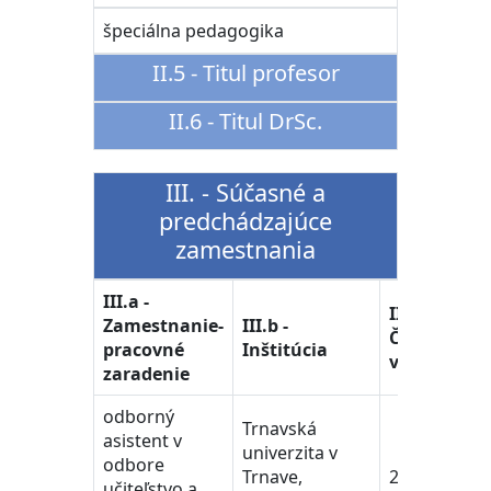
špeciálna pedagogika
II.5 - Titul profesor
II.6 - Titul DrSc.
III. - Súčasné a
predchádzajúce
zamestnania
III.a -
III.c -
Zamestnanie-
III.b -
Časové
pracovné
Inštitúcia
vymedzeni
zaradenie
odborný
Trnavská
asistent v
univerzita v
odbore
Trnave,
2005-2010
učiteľstvo a