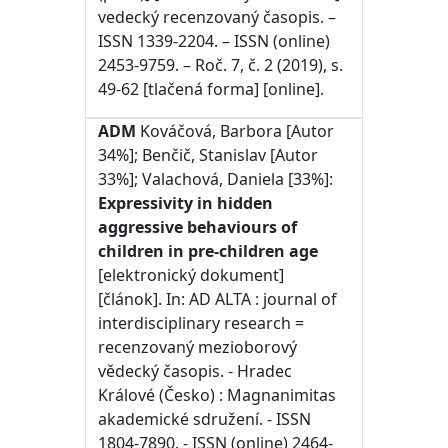
vedecký recenzovaný časopis. –
ISSN 1339-2204. – ISSN (online)
2453-9759. – Roč. 7, č. 2 (2019), s.
49-62 [tlačená forma] [online].
ADM
Kováčová, Barbora [Autor
34%]; Benčič, Stanislav [Autor
33%]; Valachová, Daniela [33%]:
Expressivity in hidden
aggressive behaviours of
children in pre-children age
[elektronický dokument]
[článok]. In: AD ALTA : journal of
interdisciplinary research =
recenzovaný mezioborový
vědecký časopis. - Hradec
Králové (Česko) : Magnanimitas
akademické sdružení. - ISSN
1804-7890. - ISSN (online) 2464-