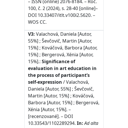
– ISSN (online) 2076-8184. – Roč.
100, č. 2 (2024), s. 28-40 [online]–
DOI 10.33407/itlt.v100i2.5620. –
WOS CC.
V3:
Valachová, Daniela [Autor,
55%] ; Ševčovič, Martin [Autor,
15%] ; Kováčová, Barbora [Autor,
15%] ; Bergerová, Xénia [Autor,
15%].:
Significance of
evaluation in art education in
the process of participant’s
self-expression
/ Valachová,
Daniela [Autor, 55%] ; Ševčovič,
Martin [Autor, 15%] ; Kováčová,
Barbora [Autor, 15%] ; Bergerová,
Xénia [Autor, 15%]. –
[recenzované]. – DOI
10.33543/1102289294.
In:
Ad alta