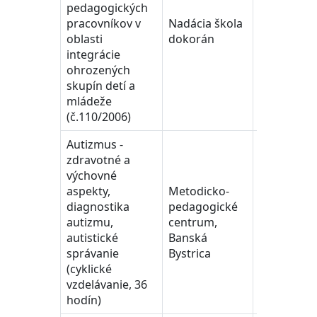
pedagogických
pracovníkov v
Nadácia škola
2006
oblasti
dokorán
integrácie
ohrozených
skupín detí a
mládeže
(č.110/2006)
Autizmus -
zdravotné a
výchovné
aspekty,
Metodicko-
diagnostika
pedagogické
autizmu,
centrum,
2001
autistické
Banská
správanie
Bystrica
(cyklické
vzdelávanie, 36
hodín)