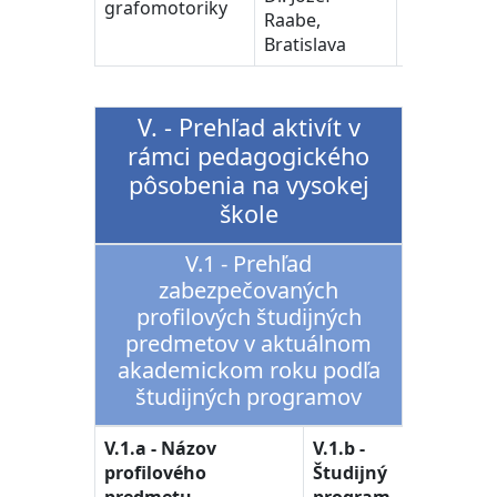
grafomotoriky
Raabe,
Bratislava
V. - Prehľad aktivít v
rámci pedagogického
pôsobenia na vysokej
škole
V.1 - Prehľad
zabezpečovaných
profilových študijných
predmetov v aktuálnom
akademickom roku podľa
študijných programov
V.1.a - Názov
V.1.b -
V.1.c -
profilového
Študijný
Stupe