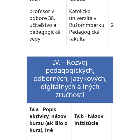
profesor v
Katolícka
odbore 38.
univerzita v
učiteľstvo a
Ružommberku,
2022-2026
pedagogické
Pedagogická
vedy
fakulta
IV. - Rozvoj
pedagogických,
odborných, jazykových,
digitálnych a iných
zručností
IV.a - Popis
IV.c
aktivity, názov
IV.b - Názov
-
kurzu (ak išlo o
inštitúcie
Rok
kurz), iné