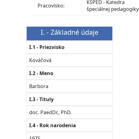
KSPED - Katedra
Pracovisko:
špeciálnej pedagogiky
I. - Základné údaje
I.1 - Priezvisko
Kováčová
I.2 - Meno
Barbora
I.3 - Tituly
doc. PaedDr., PhD.
I.4 - Rok narodenia
1975