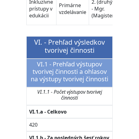
Inkluzívne
2. (druhý)
Primárne
učiteľst
prístupy v
- Mgr.
vzdelávanie
pedago
edukácii
(Magister)
vedy
VI. - Prehľad výsledkov
tvorivej činnosti
VI.1 - Prehľad výstupov
tvorivej činnosti a ohlasov
na výstupy tvorivej činnosti
VI.1.1 - Počet výstupov tvorivej
činnosti
VI.1.a - Celkovo
420
VI.1.b - Za posledných šesť rokov