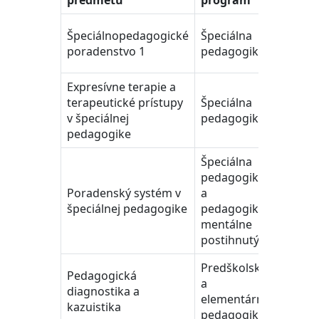
predmetu
program
Špeciálnopedagogické
Špeciálna
I.
poradenstvo 1
pedagogika
Expresívne terapie a
terapeutické prístupy
Špeciálna
I.
v špeciálnej
pedagogika
pedagogike
Špeciálna
pedagogika
Poradenský systém v
a
II.
špeciálnej pedagogike
pedagogika
mentálne
postihnutých
Predškolská
Pedagogická
a
diagnostika a
III.
elementárna
kazuistika
pedagogika