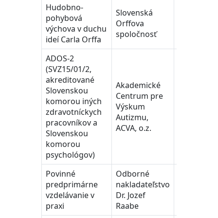
Hudobno-
Slovenská
pohybová
Orffova
2000
výchova v duchu
spoločnosť
ideí Carla Orffa
ADOS-2
(SVZ15/01/2,
akreditované
Akademické
Slovenskou
Centrum pre
komorou iných
Výskum
2015
zdravotníckych
Autizmu,
pracovníkov a
ACVA, o.z.
Slovenskou
komorou
psychológov)
Povinné
Odborné
predprimárne
nakladateľstvo
2021
vzdelávanie v
Dr. Jozef
praxi
Raabe