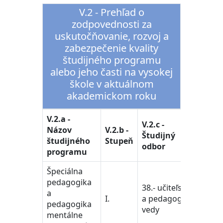
V.2 - Prehľad o
zodpovednosti za
uskutočňovanie, rozvoj a
zabezpečenie kvality
študijného programu
alebo jeho časti na vysokej
škole v aktuálnom
akademickom roku
V.2.a -
V.2.c -
Názov
V.2.b -
Študijný
študijného
Stupeň
odbor
programu
Špeciálna
pedagogika
38.- učiteľstvo
a
I.
a pedagogické
pedagogika
vedy
mentálne