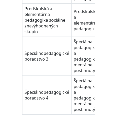
Predškolská a
Predškolská
elementárna
a
pedagogika sociálne
III.
elementárna
znevýhodnených
pedagogika
skupín
Špeciálna
pedagogika
Špeciálnopedagogické
a
II.
poradstvo 3
pedagogika
mentálne
postihnutých
Špeciálna
pedagogika
Špeciálnopedagogické
a
II.
poradstvo 4
pedagogika
mentálne
postihnutých