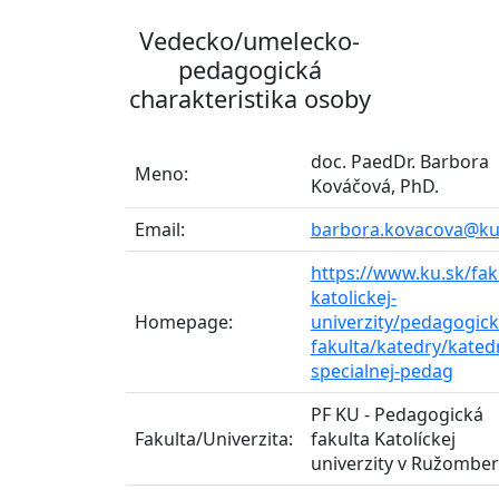
Vedecko/umelecko-
pedagogická
charakteristika osoby
doc. PaedDr. Barbora
Meno:
Kováčová, PhD.
Email:
barbora.kovacova@ku
https://www.ku.sk/fak
katolickej-
Homepage:
univerzity/pedagogick
fakulta/katedry/kated
specialnej-pedag
PF KU - Pedagogická
Fakulta/Univerzita:
fakulta Katolíckej
univerzity v Ružombe