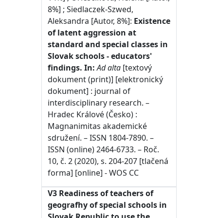
8%] ; Siedlaczek-Szwed,
Aleksandra [Autor, 8%]:
Existence
of latent aggression at
standard and special classes in
Slovak schools - educators'
findings. In:
Ad alta
[textový
dokument (print)] [elektronický
dokument] : journal of
interdisciplinary research. –
Hradec Králové (Česko) :
Magnanimitas akademické
sdružení. – ISSN 1804-7890. –
ISSN (online) 2464-6733. – Roč.
10, č. 2 (2020), s. 204-207 [tlačená
forma] [online] - WOS CC
V3 Readiness of teachers of
geografhy of special schools in
Slovak Republic to use the