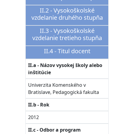
II.2 - Vysokoškolské
vzdelanie druhého stupňa
II.3 - Vysokoškolské
vzdelanie tretieho stupňa
II.4 - Titul docent
II.a - Názov vysokej školy alebo
inštitúcie
Univerzita Komenského v
Bratislave, Pedagogická fakulta
II.b - Rok
2012
II.c - Odbor a program