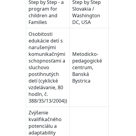
Step by Step - a
Step by Step
program for
Slovakia /
2000
children and
Washington
Families
DC, USA
Osobitosti
edukácie detí s
narušenými
komunikačnými
Metodicko-
schopnosťami a
pedagogické
sluchovo
centrum,
2004
postihnutých
Banská
detí (cyklické
Bystrica
vzdelávanie, 80
hodín, č.
388/35/13/2004))
Zvýšenie
kvalifikačného
potenciálu a
adaptability