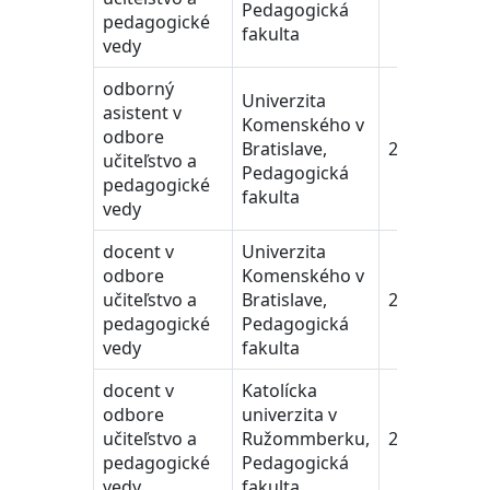
Pedagogická
pedagogické
fakulta
vedy
odborný
Univerzita
asistent v
Komenského v
odbore
Bratislave,
2010-2013
učiteľstvo a
Pedagogická
pedagogické
fakulta
vedy
docent v
Univerzita
odbore
Komenského v
učiteľstvo a
Bratislave,
2013-2016
pedagogické
Pedagogická
vedy
fakulta
docent v
Katolícka
odbore
univerzita v
učiteľstvo a
Ružommberku,
2016-2022
pedagogické
Pedagogická
vedy
fakulta