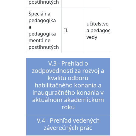
postihnutých
Špeciálna
pedagogika
učiteľstvo
a
II.
a pedagogické
pedagogika
vedy
mentálne
postihnutých
V.3 - Prehľad o
zodpovednosti za rozvoj a
kvalitu odboru
habilitačného konania a
inauguračného konania v
aktuálnom akademickom
roku
V.4 - Prehľad vedených
záverečných prác