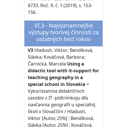
6733. Roč. 9, č. 1 (2019), s. 153-
156.
VI.3 - Najvýznamnejšie
výstupy tvorivej činnosti za
ostatných šesť rokov
V3
Hladush, Viktor; Bendíková,
Slávka; Kováčová, Barbora;
Čarnická, Marcela
Using a
didactic tool with it-support for
teaching geography in a
special school in Slovakia
=
Vykoristannia didaktičnich
zasobiv z IT -pidtrimkoju dľa
navčannia geografii u speciaľnij
školi v Slovaččini / Hladush,
Viktor [Autor, 25%] ; Bendíková,
Slávka [Autor, 25%] ; Kováčová,