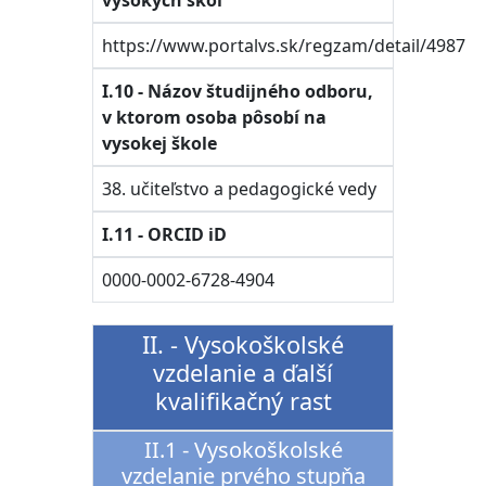
vysokých škôl
https://www.portalvs.sk/regzam/detail/4987
I.10 - Názov študijného odboru,
v ktorom osoba pôsobí na
vysokej škole
38. učiteľstvo a pedagogické vedy
I.11 - ORCID iD
0000-0002-6728-4904
II. - Vysokoškolské
vzdelanie a ďalší
kvalifikačný rast
II.1 - Vysokoškolské
vzdelanie prvého stupňa