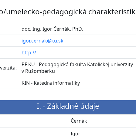
o/umelecko-pedagogická charakteristik
doc. Ing. Igor Černák, PhD.
igor.cernak@ku.sk
:
http://
PF KU - Pedagogická fakulta Katolíckej univerzity
verzita:
v Ružomberku
:
KIN - Katedra informatiky
I. - Základné údaje
o
Černák
Igor