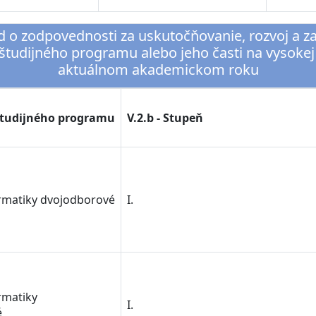
ad o zodpovednosti za uskutočňovanie, rozvoj a 
 študijného programu alebo jeho časti na vysokej
aktuálnom akademickom roku
 študijného programu
V.2.b - Stupeň
ormatiky dvojodborové
I.
ormatiky
I.
é