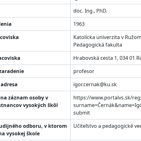
doc. Ing., PhD.
denia
1963
acoviska
Katolícka univerzita v Ružo
Pedagogická fakulta
racoviska
Hrabovská cesta 1, 034 01
 zaradenie
profesor
á adresa
igor.cernak@ku.sk
k na záznam osoby v
https://www.portalvs.sk/re
stnancov vysokých škôl
surname=Černák&name=Igor
submit
študijného odboru, v ktorom
Učiteľstvo a pedagogické ve
na vysokej škole