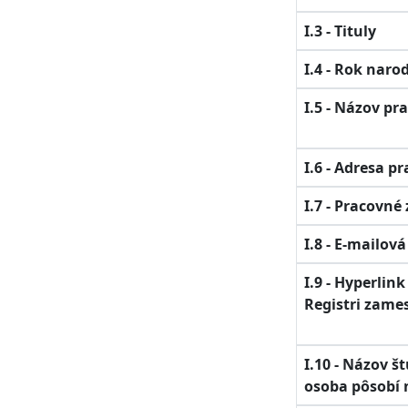
I.3 - Tituly
I.4 - Rok naro
I.5 - Názov pr
I.6 - Adresa p
I.7 - Pracovné
I.8 - E-mailov
I.9 - Hyperlin
Registri zame
I.10 - Názov 
osoba pôsobí 