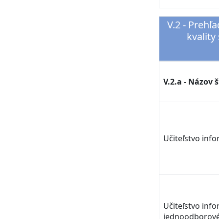
V.2 - Prehľ
kvality
V.2.a - Názov
Učiteľstvo inf
Učiteľstvo inf
jednoodborov