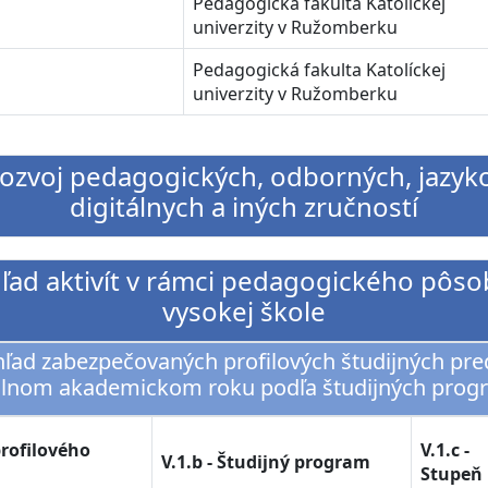
Pedagogická fakulta Katolíckej
univerzity v Ružomberku
Pedagogická fakulta Katolíckej
univerzity v Ružomberku
 Rozvoj pedagogických, odborných, jazyk
digitálnych a iných zručností
ehľad aktivít v rámci pedagogického pôso
vysokej škole
ehľad zabezpečovaných profilových študijných pr
álnom akademickom roku podľa študijných prog
profilového
V.1.c -
V.1.b - Študijný program
Stupeň