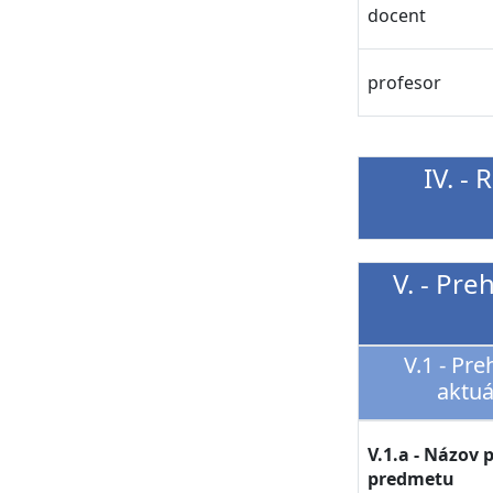
docent
profesor
IV. -
V. - Pr
V.1 - Pr
aktu
V.1.a - Názov 
predmetu