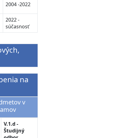
2004 -2022
2022 -
súčasnosť
ových,
benia na
edmetov v
ramov
V.1.d -
Študijný
odbor