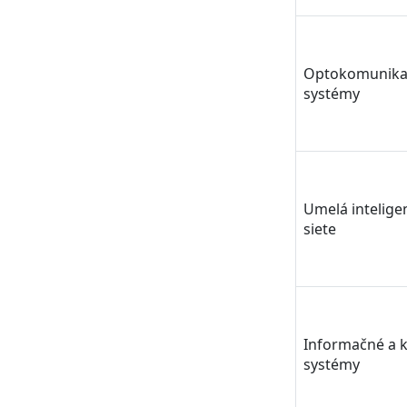
Optokomunika
systémy
Umelá intelige
siete
Informačné a 
systémy