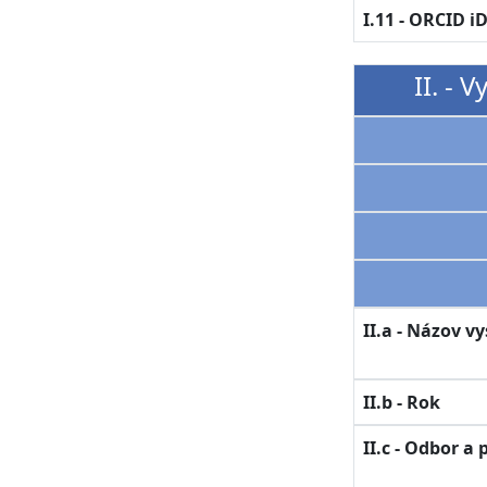
I.11 - ORCID i
II. - 
II.a - Názov v
II.b - Rok
II.c - Odbor a