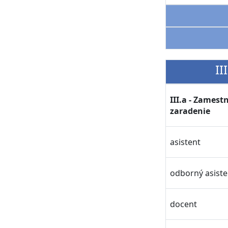
II
III.a - Zames
zaradenie
asistent
odborný asiste
docent