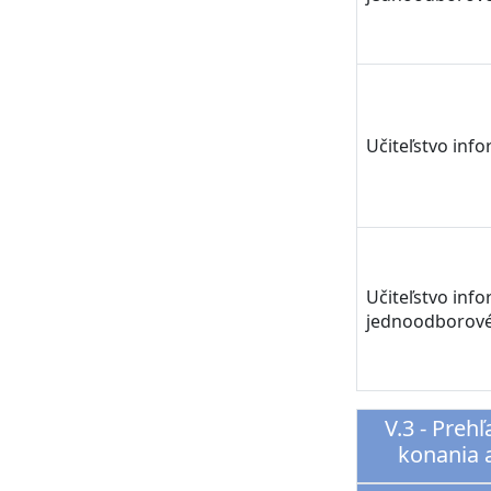
Učiteľstvo inf
Učiteľstvo inf
jednoodborov
V.3 - Preh
konania 