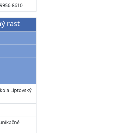
-9956-8610
ný rast
kola Liptovský
unikačné