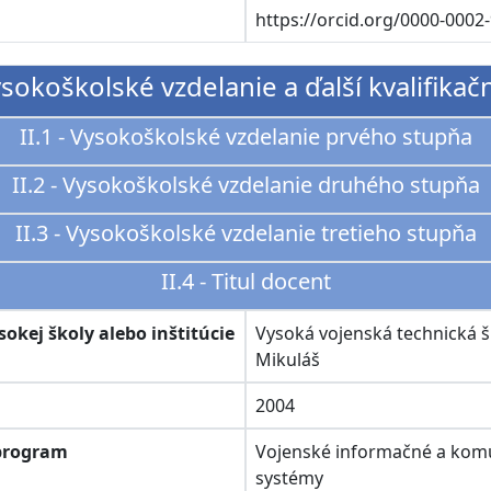
D
https://orcid.org/0000-0002
Vysokoškolské vzdelanie a ďalší kvalifikač
II.1 - Vysokoškolské vzdelanie prvého stupňa
II.2 - Vysokoškolské vzdelanie druhého stupňa
II.3 - Vysokoškolské vzdelanie tretieho stupňa
II.4 - Titul docent
ysokej školy alebo inštitúcie
Vysoká vojenská technická š
Mikuláš
2004
 program
Vojenské informačné a kom
systémy