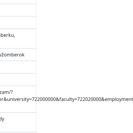
mberku,
 Ružomberok
gzam/?
&university=722000000&faculty=722020000&employment_s
dy