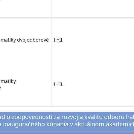
ormatiky dvojodborové
I.+II.
ormatiky
I.+II.
é
ľad o zodpovednosti za rozvoj a kvalitu odboru ha
a inauguračného konania v aktuálnom akademi