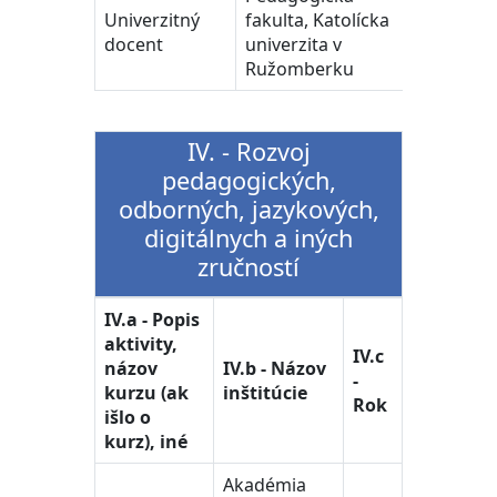
Univerzitný
fakulta, Katolícka
2022 -
docent
univerzita v
súčasno
Ružomberku
IV. - Rozvoj
pedagogických,
odborných, jazykových,
digitálnych a iných
zručností
IV.a - Popis
aktivity,
IV.c
názov
IV.b - Názov
-
kurzu (ak
inštitúcie
Rok
išlo o
kurz), iné
Akadémia