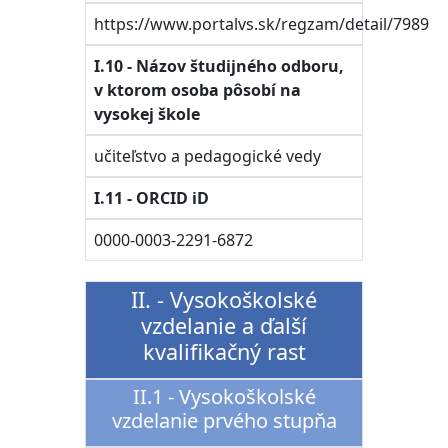
https://www.portalvs.sk/regzam/detail/7989
I.10 - Názov študijného odboru,
v ktorom osoba pôsobí na
vysokej škole
učiteľstvo a pedagogické vedy
I.11 - ORCID iD
0000-0003-2291-6872
II. - Vysokoškolské
vzdelanie a ďalší
kvalifikačný rast
II.1 - Vysokoškolské
vzdelanie prvého stupňa