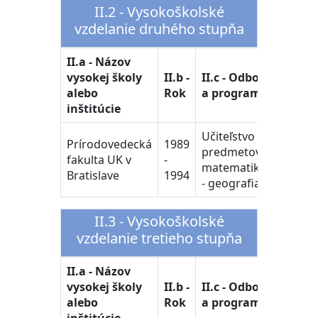
II.2 - Vysokoškolské
vzdelanie druhého stupňa
II.a - Názov
vysokej školy
II.b -
II.c - Odbor
alebo
Rok
a program
inštitúcie
Učiteľstvo
Prírodovedecká
1989
predmetov:
fakulta UK v
-
matematika
Bratislave
1994
- geografia
II.3 - Vysokoškolské
vzdelanie tretieho stupňa
II.a - Názov
vysokej školy
II.b -
II.c - Odbor
alebo
Rok
a program