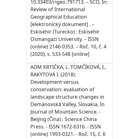
10.33403/rigeo.791713. – SCO, In:
Review of International
Geographical Education
[elektronický dokument] . –
Eskisehir (Turecko) : Eskisehir
Osmangazi University. – ISSN
(online) 2146-0353. – Roč. 10, č. 4
(2020), s. 533-548 [online]
ADM KRTIČKA, L. TOMČÍKOVÁ, I.,
RAKYTOVÁ I. (2018):
Development versus
conservation: evaluation of
landscape structure changes in
Demänovská Valley, Slovakia, In
Journal of Mountain Science. -
Beijing (Čína) : Science China
Press. - ISSN 1672-6316. - ISSN
(online) 1993-0321. - Roč. 15, č. 6