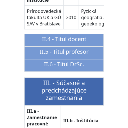
inštitúcie
Prírodovedecká
Fyzická
fakulta UK a GÚ
2010
geografia a
SAV v Bratislave
geoekológia
II.4 - Titul docent
II.5 - Titul profesor
II.6 - Titul DrSc.
III. - Súčasné a
predchádzajúce
zamestnania
III.a -
III.c -
Zamestnanie-
III.b - Inštitúcia
Časové
pracovné
vymedz