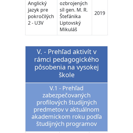
Anglický
ozbrojených
jazyk pre
síl gen. M. R.
2019
pokročilých
Štefánika
2 - U3V
Liptovský
Mikuláš
V. - Prehľad aktivít v
rámci pedagogického
pôsobenia na vysokej
škole
V.1 - Prehľad
zabezpečovaných
profilových študijných
predmetov v aktuálnom
akademickom roku podľa
študijných programov