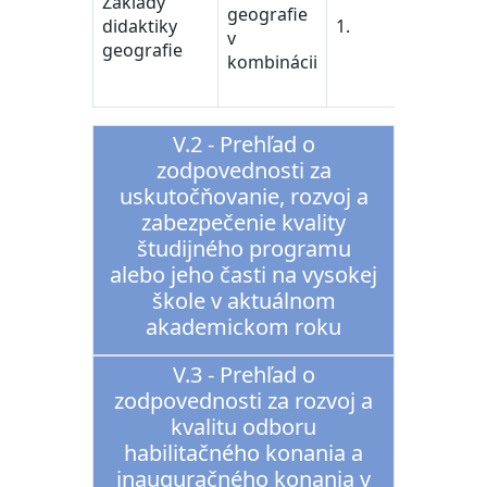
Základy
geografie
vedy/Te
didaktiky
1.
v
Training
geografie
kombinácii
Educati
Science
V.2 - Prehľad o
zodpovednosti za
uskutočňovanie, rozvoj a
zabezpečenie kvality
študijného programu
alebo jeho časti na vysokej
škole v aktuálnom
akademickom roku
V.3 - Prehľad o
zodpovednosti za rozvoj a
kvalitu odboru
habilitačného konania a
inauguračného konania v