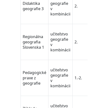
Didaktika
geografie
vedy/Te
2.
geografie 3
v
Training
kombinácii
Educati
Science
učiteľstv
učiteľstvo
pedagog
Regionálna
geografie
vedy/Te
geografia
2.
v
Training
Slovenska 1
kombinácii
Educati
Science
učiteľstv
učiteľstvo
pedagog
Pedagogické
geografie
vedy/Te
praxe z
1.-2.
v
Training
geografie
kombinácii
Educati
Science
učiteľstv
učiteľstvo
pedagog