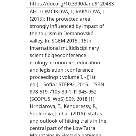
https://doi.org/10.3390/land9120483
AFC TOMČÍKOVÁ, I., RAKYTOVÁ, I.
(2015): The protected area
strongly influenced by impact of
the tourism in Demanovská
valley, In: SGEM 2015 : 15th
International multidisciplinary
scientific geoconference :
ecology, economics, education
and legislation : conference
proceedings : volume I. - [1st
ed.]. - Sofia : STEF92, 2015. - ISBN
978-619-7105-39-1, P. 945-952
(SCOPUS, WoS) 50% 2018 [1]:
Hrnciarova, T., Kenderessy, P.,
Spulerova, J. et al. (2018): Status
and outlook of hiking trails in the
central part of the Low Tatra
Mountains in Slovakia between