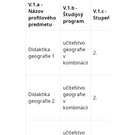
V.1.a -
V.1.b -
V.1.d -
Názov
V.1.c -
Študijný
Študijn
profilového
Stupeň
program
odbor
predmetu
učiteľstv
učiteľstvo
pedagog
Didaktika
geografie
vedy/Te
2.
geografie 1
v
Training
kombinácii
Educati
Science
učiteľstv
učiteľstvo
pedagog
Didaktika
geografie
vedy/Te
2.
geografie 2
v
Training
kombinácii
Educati
Science
učiteľstv
učiteľstvo
pedagog