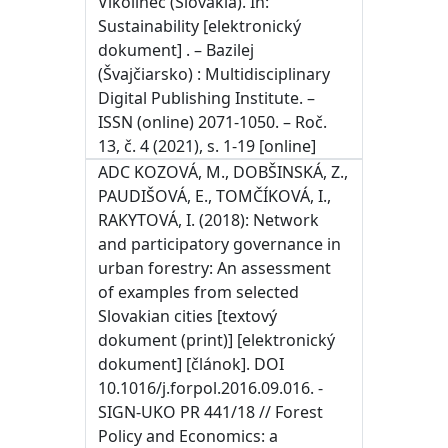
Vlkolínec (Slovakia). In:
Sustainability [elektronický
dokument] . – Bazilej
(Švajčiarsko) : Multidisciplinary
Digital Publishing Institute. –
ISSN (online) 2071-1050. – Roč.
13, č. 4 (2021), s. 1-19 [online]
ADC KOZOVÁ, M., DOBŠINSKÁ, Z.,
PAUDIŠOVÁ, E., TOMČÍKOVÁ, I.,
RAKYTOVÁ, I. (2018): Network
and participatory governance in
urban forestry: An assessment
of examples from selected
Slovakian cities [textový
dokument (print)] [elektronický
dokument] [článok]. DOI
10.1016/j.forpol.2016.09.016. -
SIGN-UKO PR 441/18 // Forest
Policy and Economics: a