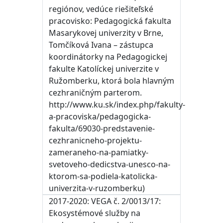
regiónov, vedúce riešiteľské
pracovisko: Pedagogická fakulta
Masarykovej univerzity v Brne,
Tomčíková Ivana – zástupca
koordinátorky na Pedagogickej
fakulte Katolíckej univerzite v
Ružomberku, ktorá bola hlavným
cezhraničným parterom.
http://www.ku.sk/index.php/fakulty-
a-pracoviska/pedagogicka-
fakulta/69030-predstavenie-
cezhranicneho-projektu-
zameraneho-na-pamiatky-
svetoveho-dedicstva-unesco-na-
ktorom-sa-podiela-katolicka-
univerzita-v-ruzomberku)
2017-2020: VEGA č. 2/0013/17:
Ekosystémové služby na