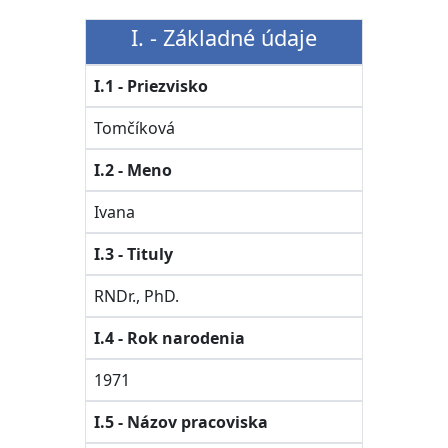
I. - Základné údaje
I.1 - Priezvisko
Tomčíková
I.2 - Meno
Ivana
I.3 - Tituly
RNDr., PhD.
I.4 - Rok narodenia
1971
I.5 - Názov pracoviska