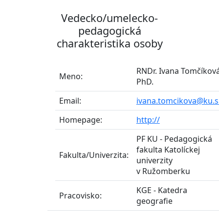
Vedecko/umelecko-
pedagogická
charakteristika osoby
RNDr. Ivana Tomčíková
Meno:
PhD.
Email:
ivana.tomcikova@ku.s
Homepage:
http://
PF KU - Pedagogická
fakulta Katolíckej
Fakulta/Univerzita:
univerzity
v Ružomberku
KGE - Katedra
Pracovisko:
geografie