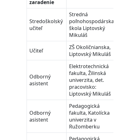
zaradenie
Stredná
Stredoškolský
poľnohospodárska
1994-19
učiteľ
škola Liptovský
Mikuláš
ZŠ Okoličnianska,
Učiteľ
1998-20
Liptovský Mikuláš
Elektrotechnická
fakulta, Žilinská
Odborný
univerzita, det.
2003-20
asistent
pracovisko:
Liptovský Mikuláš
Pedagogická
Odborný
fakulta, Katolícka
2004 - 2
asistent
univerzita v
Ružomberku
Pedagogická