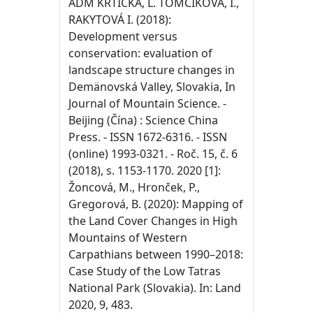
ADM KRTIČKA, L. TOMČÍKOVÁ, I.,
RAKYTOVÁ I. (2018):
Development versus
conservation: evaluation of
landscape structure changes in
Demänovská Valley, Slovakia, In
Journal of Mountain Science. -
Beijing (Čína) : Science China
Press. - ISSN 1672-6316. - ISSN
(online) 1993-0321. - Roč. 15, č. 6
(2018), s. 1153-1170. 2020 [1]:
Žoncová, M., Hronček, P.,
Gregorová, B. (2020): Mapping of
the Land Cover Changes in High
Mountains of Western
Carpathians between 1990–2018:
Case Study of the Low Tatras
National Park (Slovakia). In: Land
2020, 9, 483.