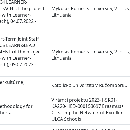
 C4 LEARNER-
ACH of the project
Mykolas Romeris University, Vilnius
 with Learner-
Lithuania
ch), 04.07.2022 -
rt-Term Joint Staff
t C5 LEARN&LEAD
NT of the project
Mykolas Romeris University, Vilnius
 with Learner-
Lithuania
ch), 09.07.2022 -
terkultúrnej
Katolícka univerzita v Ružomberku
V rámci projektu 2023-1-SK01-
ethodology for
KA220-HED-000158697 Erasmus+
chers.
Creating the Network of Excellent
ULCA Schools.