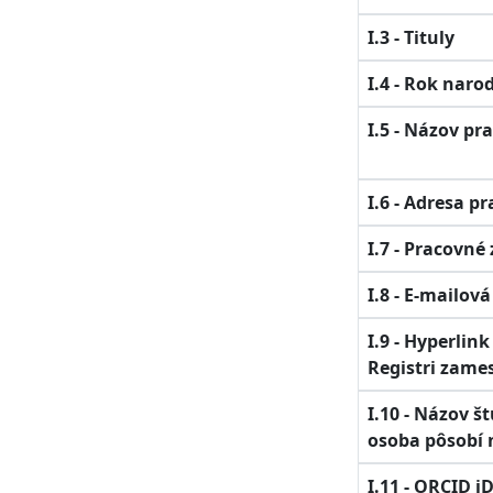
I.3 - Tituly
I.4 - Rok naro
I.5 - Názov pr
I.6 - Adresa p
I.7 - Pracovné
I.8 - E-mailov
I.9 - Hyperlin
Registri zame
I.10 - Názov 
osoba pôsobí 
I.11 - ORCID i