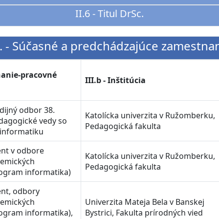
II.6 - Titul DrSc.
I. - Súčasné a predchádzajúce zamestna
tnanie-pracovné
III.b - Inštitúcia
dijný odbor 38.
Katolícka univerzita v Ružomberku,
edagogické vedy so
Pedagogická fakulta
informatiku
ent v odbore
Katolícka univerzita v Ružomberku,
demických
Pedagogická fakulta
ogram informatika)
nt, odbory
demických
Univerzita Mateja Bela v Banskej
ogram informatika),
Bystrici, Fakulta prírodných vied