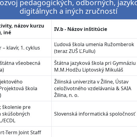
 Rozvoj pedagogických, odborných, jazyk
digitálnych a iných zručností
ktivity, názov kurzu
IV.b - Názov inštitúcie
), iné
Ľudová škola umenia Ružomberok
 klavír, 1. cyklus
(teraz ZUŠ Ľ.Fullu)
 (štátna všeobecná
Štátna jazyková škola pri Gymnáziu
a)
M.M.Hodžu Liptovský Mikuláš
ojektového
Žilinská univerzita v Žiline, Ústav
rojektová škola
celoživotného vzdelávania & SAIA
)
Žilina, n. o.
; školenie pre
h skúšobných
Slovenská informatická spoločnosť
L/ECDL
rt-Term Joint Staff