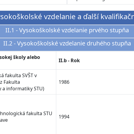
Vysokoškolské vzdelanie a ďalší kvalifikač
II.1 - Vysokoškolské vzdelanie prvého stupňa
II.2 - Vysokoškolské vzdelanie druhého stupňa
ysokej školy alebo
II.b - Rok
ká fakulta SVŠT v
az Fakulta
1986
y a informatiky STU)
hnologická fakulta STU
1994
nave