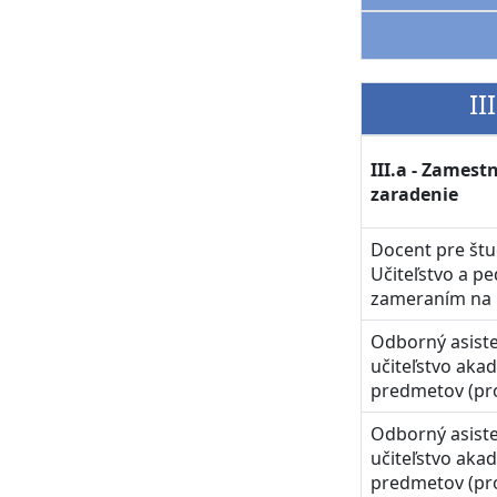
II
III.a - Zames
zaradenie
Docent pre štu
Učiteľstvo a p
zameraním na 
Odborný asist
učiteľstvo aka
predmetov (pr
Odborný asiste
učiteľstvo aka
predmetov (pr