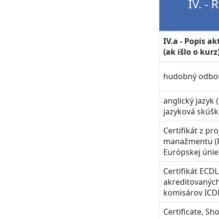
IV. -
IV.a - Popis a
(ak išlo o kurz
hudobný odbor –
anglický jazyk
jazyková skúšk
Certifikát z pr
manažmentu (P
Európskej únie
Certifikát ECDL
akreditovanýc
komisárov ICD
Certificate, Sho