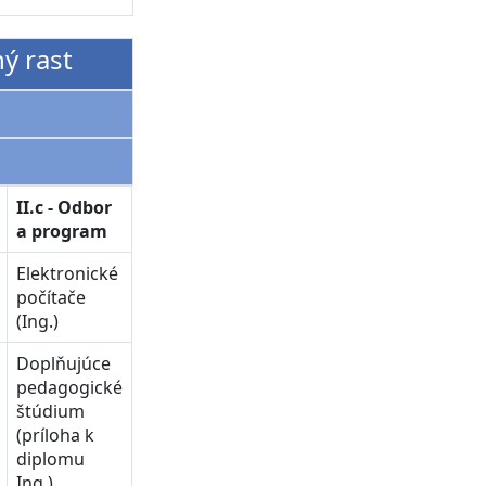
ný rast
II.c - Odbor
a program
Elektronické
počítače
(Ing.)
Doplňujúce
pedagogické
štúdium
(príloha k
diplomu
Ing.)