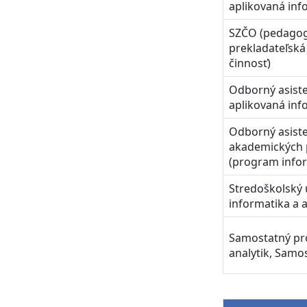
aplikovaná inf
SZČO (pedagog
prekladateľská
činnosť)
Odborný asist
aplikovaná inf
Odborný asiste
akademických
(program info
Stredoškolský 
informatika a a
Samostatný pr
analytik, Samos