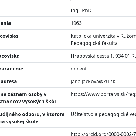
Ing., PhD.
denia
1963
acoviska
Katolícka univerzita v Ružo
Pedagogická fakulta
racoviska
Hrabovská cesta 1, 034 01
 zaradenie
docent
á adresa
jana.jackova@ku.sk
k na záznam osoby v
https://www.portalvs.sk/re
stnancov vysokých škôl
študijného odboru, v ktorom
Učiteľstvo a pedagogické ve
na vysokej škole
D
http://orcid.org/0000-0002-