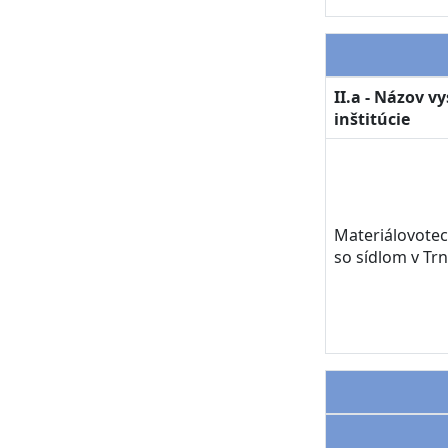
II.a - Názov v
inštitúcie
Materiálovotec
so sídlom v Tr