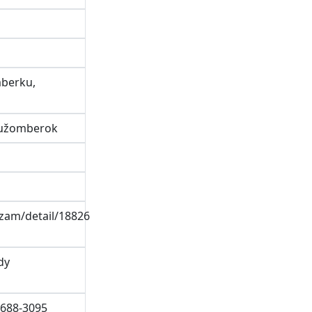
mberku,
 Ružomberok
gzam/detail/18826
dy
7688-3095