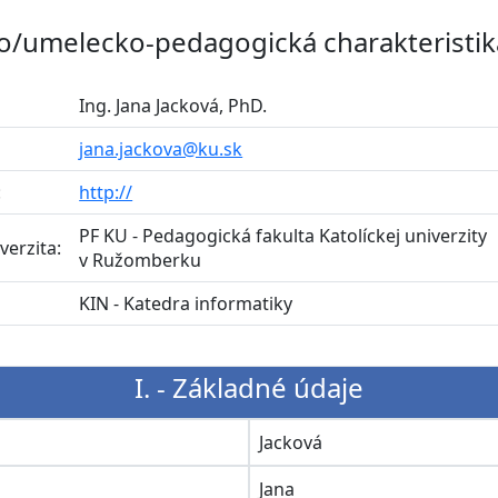
o/umelecko-pedagogická charakteristik
Ing. Jana Jacková, PhD.
jana.jackova@ku.sk
:
http://
PF KU - Pedagogická fakulta Katolíckej univerzity
verzita:
v Ružomberku
:
KIN - Katedra informatiky
I. - Základné údaje
o
Jacková
Jana