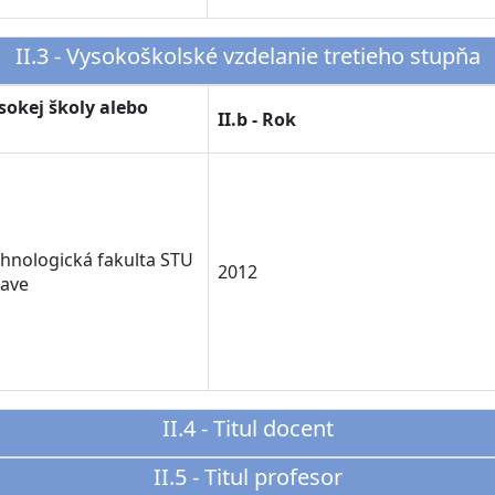
II.3 - Vysokoškolské vzdelanie tretieho stupňa
ysokej školy alebo
II.b - Rok
hnologická fakulta STU
2012
nave
II.4 - Titul docent
II.5 - Titul profesor