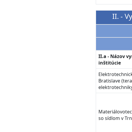
II. - 
II.a - Názov v
inštitúcie
Elektrotechnic
Bratislave (ter
elektrotechnik
Materiálovotec
so sídlom v Tr