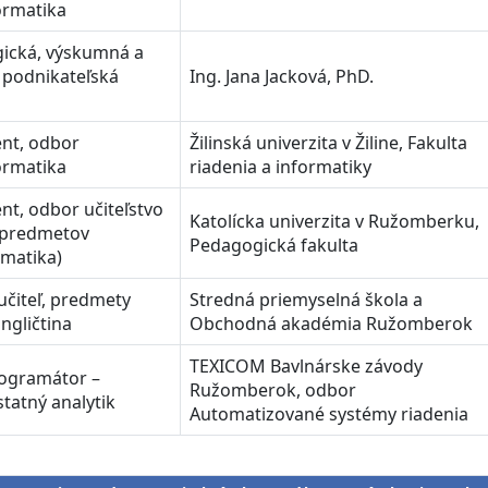
ormatika
ická, výskumná a
 podnikateľská
Ing. Jana Jacková, PhD.
ent, odbor
Žilinská univerzita v Žiline, Fakulta
ormatika
riadenia a informatiky
nt, odbor učiteľstvo
Katolícka univerzita v Ružomberku,
 predmetov
Pedagogická fakulta
rmatika)
učiteľ, predmety
Stredná priemyselná škola a
ngličtina
Obchodná akadémia Ružomberok
TEXICOM Bavlnárske závody
ogramátor –
Ružomberok, odbor
tatný analytik
Automatizované systémy riadenia