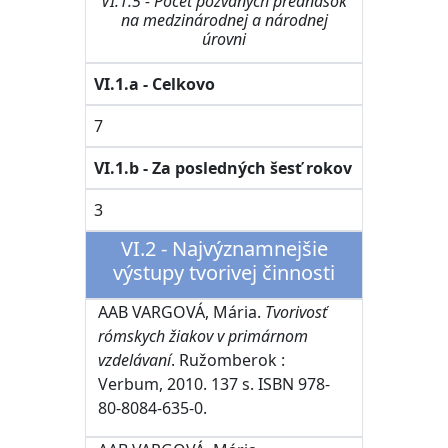
VI.1.5 - Počet pozvaných prednášok
na medzinárodnej a národnej
úrovni
VI.1.a - Celkovo
7
VI.1.b - Za posledných šesť rokov
3
VI.2 - Najvýznamnejšie
výstupy tvorivej činnosti
AAB VARGOVÁ, Mária.
Tvorivosť
rómskych žiakov v primárnom
vzdelávaní
. Ružomberok :
Verbum, 2010. 137 s. ISBN 978-
80-8084-635-0.