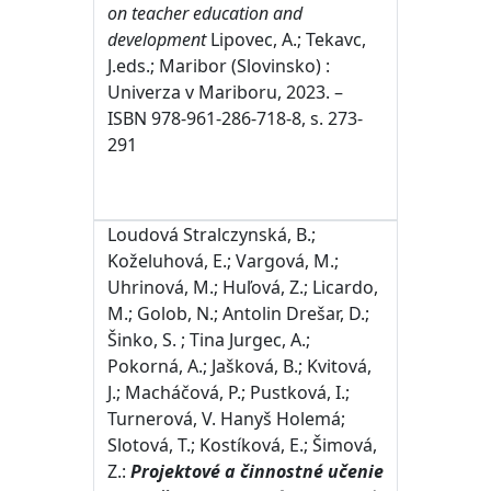
on teacher education and
development
Lipovec, A.; Tekavc,
J.eds.; Maribor (Slovinsko) :
Univerza v Mariboru, 2023. –
ISBN 978-961-286-718-8, s. 273-
291
Loudová Stralczynská, B.;
Koželuhová, E.; Vargová, M.;
Uhrinová, M.; Huľová, Z.; Licardo,
M.; Golob, N.; Antolin Drešar, D.;
Šinko, S. ; Tina Jurgec, A.;
Pokorná, A.; Jašková, B.; Kvitová,
J.; Macháčová, P.; Pustková, I.;
Turnerová, V. Hanyš Holemá;
Slotová, T.; Kostíková, E.; Šimová,
Z.:
Projektové a činnostné učenie