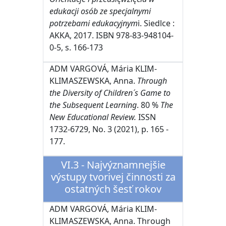
edukacji osób ze specjalnymi
potrzebami edukacyjnym
i. Siedlce :
AKKA, 2017. ISBN 978-83-948104-
0-5, s. 166-173
ADM VARGOVÁ, Mária KLIM-
KLIMASZEWSKA, Anna.
Through
the Diversity of Children´s Game to
the Subsequent Learning
. 80 %
The
New Educational Review.
ISSN
1732-6729, No. 3 (2021), p. 165 -
177.
VI.3 - Najvýznamnejšie
výstupy tvorivej činnosti za
ostatných šesť rokov
ADM VARGOVÁ, Mária KLIM-
KLIMASZEWSKA, Anna. Through