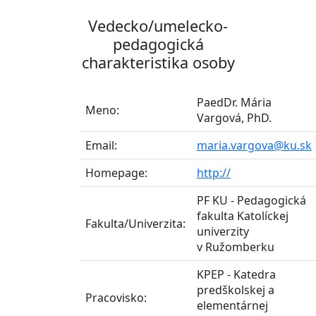
Vedecko/umelecko-
pedagogická
charakteristika osoby
PaedDr. Mária
Meno:
Vargová, PhD.
Email:
maria.vargova@ku.sk
Homepage:
http://
PF KU - Pedagogická
fakulta Katolíckej
Fakulta/Univerzita:
univerzity
v Ružomberku
KPEP - Katedra
predškolskej a
Pracovisko:
elementárnej