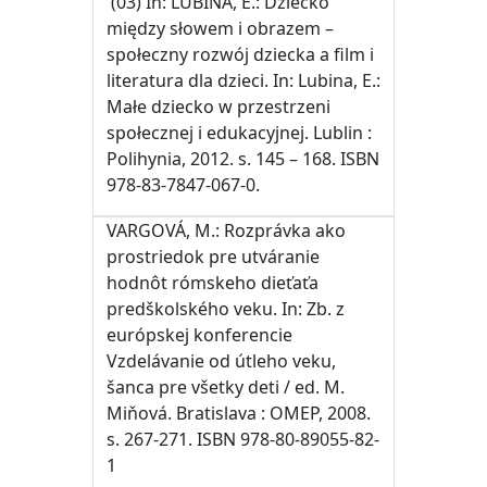
(03) In: LUBINA, E.: Dziecko
między słowem i obrazem –
społeczny rozwój dziecka a film i
literatura dla dzieci. In: Lubina, E.:
Małe dziecko w przestrzeni
społecznej i edukacyjnej. Lublin :
Polihynia, 2012. s. 145 – 168. ISBN
978-83-7847-067-0.
VARGOVÁ, M.: Rozprávka ako
prostriedok pre utváranie
hodnôt rómskeho dieťaťa
predškolského veku. In: Zb. z
európskej konferencie
Vzdelávanie od útleho veku,
šanca pre všetky deti / ed. M.
Miňová. Bratislava : OMEP, 2008.
s. 267-271. ISBN 978-80-89055-82-
1