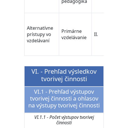
pedagogika
Educa
Scien
učiteľ
pedag
Alternatívne
Primárne
vedy/
prístupy vo
II.
vzdelávanie
Train
vzdelávaní
Educa
Scien
VI. - Prehľad výsledkov
tvorivej činnosti
VI.1 - Prehľad výstupov
tvorivej činnosti a ohlasov
na výstupy tvorivej činnosti
VI.1.1 - Počet výstupov tvorivej
činnosti