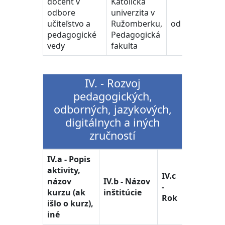
docent v
Katolícka
odbore
univerzita v
učiteľstvo a
Ružomberku,
od 2023
pedagogické
Pedagogická
vedy
fakulta
IV. - Rozvoj
pedagogických,
odborných, jazykových,
digitálnych a iných
zručností
IV.a - Popis
aktivity,
IV.c
názov
IV.b - Názov
-
kurzu (ak
inštitúcie
Rok
išlo o kurz),
iné