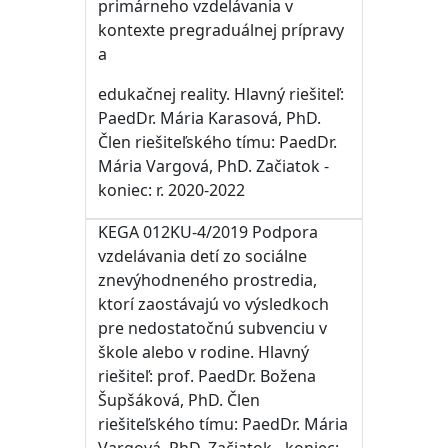
primárneho vzdelávania v
kontexte pregraduálnej prípravy
a
edukačnej reality
. Hlavný riešiteľ:
PaedDr. Mária Karasová, PhD.
Člen riešiteľského tímu: PaedDr.
Mária Vargová, PhD. Začiatok -
koniec: r. 2020-2022
KEGA 012KU-4/2019 Podpora
vzdelávania detí zo sociálne
znevýhodneného prostredia,
ktorí zaostávajú vo výsledkoch
pre nedostatočnú subvenciu v
škole alebo v rodine. Hlavný
riešiteľ: prof. PaedDr. Božena
Šupšáková, PhD. Člen
riešiteľského tímu: PaedDr. Mária