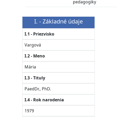
pedagogiky
I. - Základné údaje
I.1 - Priezvisko
Vargová
I.2 - Meno
Mária
I.3 - Tituly
PaedDr., PhD.
I.4 - Rok narodenia
1979