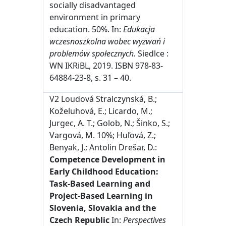
socially disadvantaged
environment in primary
education. 50%. In:
Edukacja
wczesnoszkolna wobec wyzwań i
problemów społecznych.
Siedlce :
WN IKRiBL, 2019. ISBN 978-83-
64884-23-8, s. 31 – 40.
V2 Loudová Stralczynská, B.;
Koželuhová, E.; Licardo, M.;
Jurgec, A. T.; Golob, N.; Šinko, S.;
Vargová, M. 10%; Huľová, Z.;
Benyak, J.; Antolin Drešar, D.:
Competence Development in
Early Childhood Education:
Task-Based Learning and
Project-Based Learning in
Slovenia, Slovakia and the
Czech Republic
In:
Perspectives