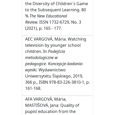
the Diversity of Children´s Game
to the Subsequent Learning. 80
%
The New Educational
Review.
ISSN 1732-6729, No. 3
(2021), p. 165 - 177.
AEC VARGOVÁ, Mária. Watching
television by younger school
children. In
Podejścia
metodologiczne w
pedagogice. Koncepcje-badania-
wyniki.
Wydawnictwo
Uniwersytetu Śląskiego, 2019,
366 p., ISBN 978-83-226-3810-1, p.
161-168.
AFA VARGOVÁ, Mária,
MASTIŠOVÁ, Jana: Quality of
pupisl education from the