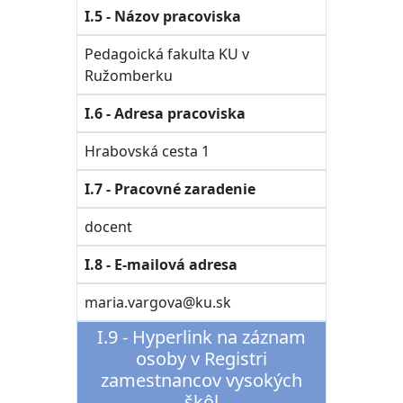
I.5 - Názov pracoviska
Pedagoická fakulta KU v
Ružomberku
I.6 - Adresa pracoviska
Hrabovská cesta 1
I.7 - Pracovné zaradenie
docent
I.8 - E-mailová adresa
maria.vargova@ku.sk
I.9 - Hyperlink na záznam
osoby v Registri
zamestnancov vysokých
škôl