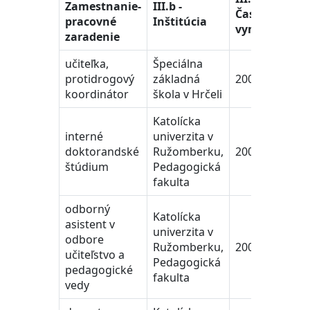
Zamestnanie-
III.b -
Časové
pracovné
Inštitúcia
vymedzenie
zaradenie
učiteľka,
Špeciálna
protidrogový
základná
2002 - 2003
koordinátor
škola v Hrčeli
Katolícka
interné
univerzita v
doktorandské
Ružomberku,
2003 - 2006
štúdium
Pedagogická
fakulta
odborný
Katolícka
asistent v
univerzita v
odbore
Ružomberku,
2006 - 2023
učiteľstvo a
Pedagogická
pedagogické
fakulta
vedy