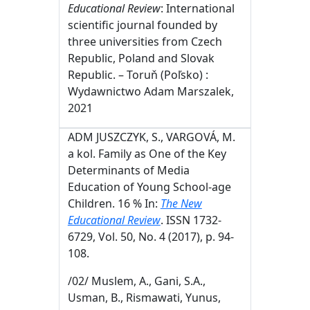
Educational Review
: International
scientific journal founded by
three universities from Czech
Republic, Poland and Slovak
Republic. – Toruň (Poľsko) :
Wydawnictwo Adam Marszalek,
2021
ADM JUSZCZYK, S., VARGOVÁ, M.
a kol
.
Family as One of the Key
Determinants of Media
Education of Young School-age
Children. 16 % In:
The New
Educational Review
. ISSN 1732-
6729, Vol. 50, No. 4 (2017), p. 94-
108.
/02/ Muslem, A.
,
Gani, S.A.
,
Usman, B.
,
Rismawati
,
Yunus,