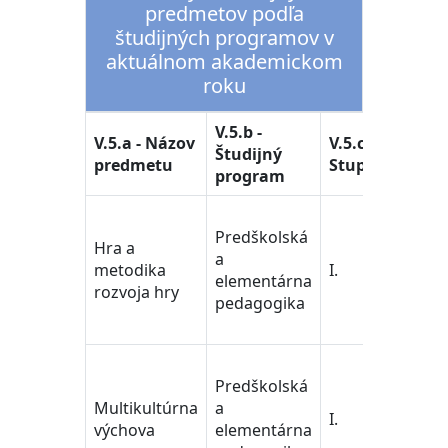
predmetov podľa
študijných programov v
aktuálnom akademickom
roku
V.5.b -
V.5.d 
V.5.a - Názov
V.5.c -
Študijný
Študi
predmetu
Stupeň
program
odbo
učiteľ
Predškolská
pedag
Hra a
a
vedy/
metodika
I.
elementárna
Train
rozvoja hry
pedagogika
Educa
Scien
učiteľ
Predškolská
pedag
Multikultúrna
a
vedy/
I.
výchova
elementárna
Train