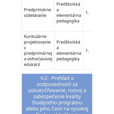
Predškolská
peda
Predprimárne
a
vedy
1.
vzdelávanie
elementárna
Trai
pedagogika
Educ
Scie
Kurikulárne
učite
projektovanie
Predškolská
peda
v
a
vedy
1.
predprimárnej
elementárna
Trai
a voľnočasovej
pedagogika
Educ
edukácií
Scie
V.2 - Prehľad o
zodpovednosti za
uskutočňovanie, rozvoj a
zabezpečenie kvality
študijného programu
alebo jeho časti na vysokej