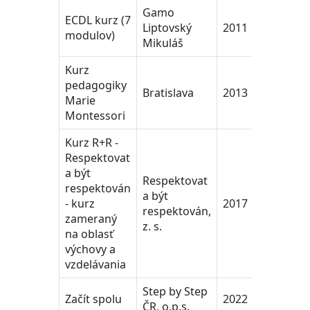
Gamo
ECDL kurz (7
Liptovský
2011
modulov)
Mikuláš
Kurz
pedagogiky
Bratislava
2013
Marie
Montessori
Kurz R+R -
Respektovat
a být
Respektovat
respektován
a být
- kurz
2017
respektován,
zameraný
z. s.
na oblasť
výchovy a
vzdelávania
Step by Step
Začít spolu
2022
ČR, o.p.s.