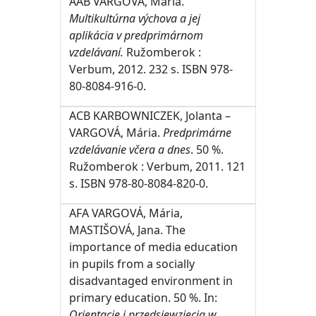
AAB VARGOVÁ, Mária.
Multikultúrna výchova a jej
aplikácia v predprimárnom
vzdelávaní.
Ružomberok :
Verbum, 2012. 232 s. ISBN 978-
80-8084-916-0.
ACB KARBOWNICZEK, Jolanta –
VARGOVÁ, Mária.
Predprimárne
vzdelávanie včera a dnes
. 50 %.
Ružomberok : Verbum, 2011. 121
s. ISBN 978-80-8084-820-0.
AFA VARGOVÁ, Mária,
MASTIŠOVÁ, Jana. The
importance of media education
in pupils from a socially
disadvantaged environment in
primary education. 50 %. In:
Orientacje i przedsięwzięcia w