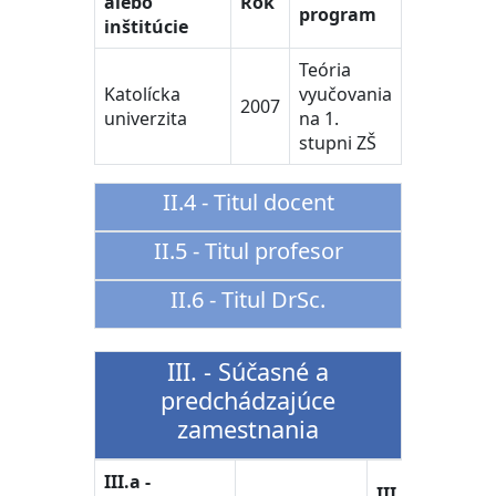
alebo
Rok
program
inštitúcie
Teória
Katolícka
vyučovania
2007
univerzita
na 1.
stupni ZŠ
II.4 - Titul docent
II.5 - Titul profesor
II.6 - Titul DrSc.
III. - Súčasné a
predchádzajúce
zamestnania
III.a -
III.c -