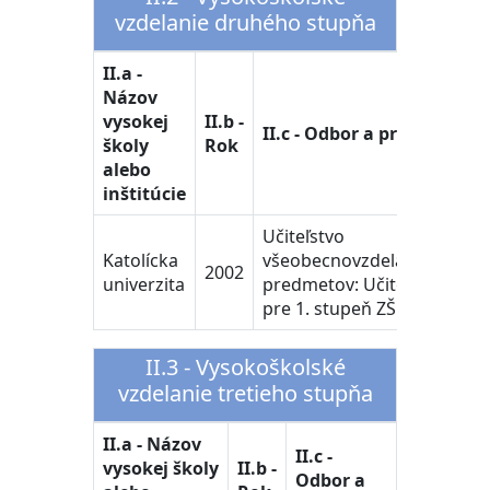
vzdelanie druhého stupňa
II.a -
Názov
vysokej
II.b -
II.c - Odbor a program
školy
Rok
alebo
inštitúcie
Učiteľstvo
Katolícka
všeobecnovzdelávacích
2002
univerzita
predmetov: Učiteľstvo
pre 1. stupeň ZŠ
II.3 - Vysokoškolské
vzdelanie tretieho stupňa
II.a - Názov
II.c -
vysokej školy
II.b -
Odbor a