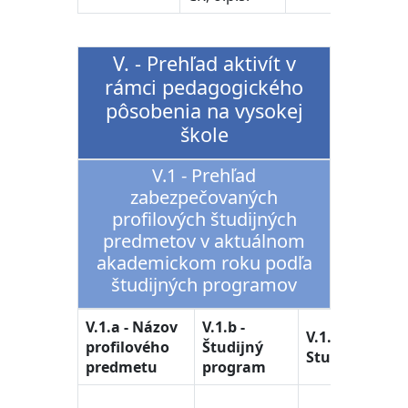
V. - Prehľad aktivít v
rámci pedagogického
pôsobenia na vysokej
škole
V.1 - Prehľad
zabezpečovaných
profilových študijných
predmetov v aktuálnom
akademickom roku podľa
študijných programov
V.1.a - Názov
V.1.b -
V.1.d
V.1.c -
profilového
Študijný
Štud
Stupeň
predmetu
program
odbo
učite