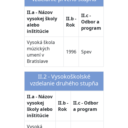
II.a - Názov
II.c -
vysokej školy
II.b -
Odbor a
alebo
Rok
program
inštitúcie
Vysoká škola
múzických
1996
Spev
umení v
Bratislave
II.2 - Vysokoškolské
vzdelanie druhého stupňa
II.a - Názov
vysokej
II.b -
II.c - Odbor
školy alebo
Rok
a program
inštitúcie
Vysoká