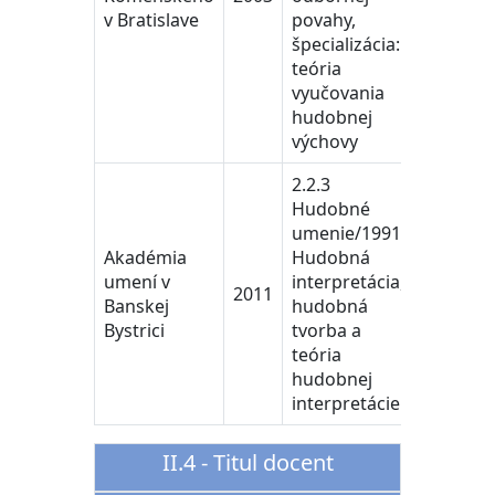
v Bratislave
povahy,
špecializácia:
teória
vyučovania
hudobnej
výchovy
2.2.3
Hudobné
umenie/19910
Akadémia
Hudobná
umení v
interpretácia,
2011
Banskej
hudobná
Bystrici
tvorba a
teória
hudobnej
interpretácie
II.4 - Titul docent