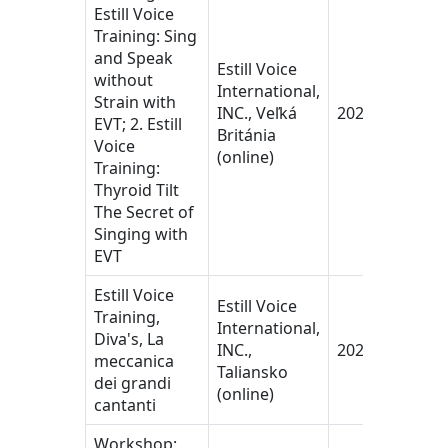
Estill Voice
Training: Sing
and Speak
Estill Voice
without
International,
Strain with
INC., Veľká
2021
EVT; 2. Estill
Británia
Voice
(online)
Training:
Thyroid Tilt
The Secret of
Singing with
EVT
Estill Voice
Estill Voice
Training,
International,
Diva's, La
INC.,
2022
meccanica
Taliansko
dei grandi
(online)
cantanti
Workshop: