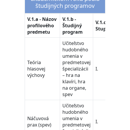
študijných programov
V.1.a - Názov
V.1.b -
V.1.d 
V.1.c -
profilového
Študijný
Študi
Stupeň
predmetu
program
odbo
Učiteľstvo
hudobného
umenia v
Teória
predmetovej
učiteľ
hlasovej
špecializácii
I.
a ped
výchovy
– hra na
vedy
klavíri, hra
na organe,
spev
Učiteľstvo
učiteľ
hudobného
pedag
Náčuvová
umenia v
vedy/
I.
prax (spev)
predmetovej
Train