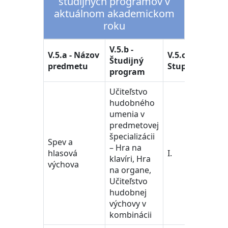
študijných programov v
aktuálnom akademickom
roku
V.5.b -
V.5.d 
V.5.a - Názov
V.5.c -
Študijný
Študi
predmetu
Stupeň
program
odbo
Učiteľstvo
hudobného
umenia v
predmetovej
špecializácii
Spev a
učiteľ
– Hra na
hlasová
I.
a ped
klavíri, Hra
výchova
vedy
na organe,
Učiteľstvo
hudobnej
výchovy v
kombinácii