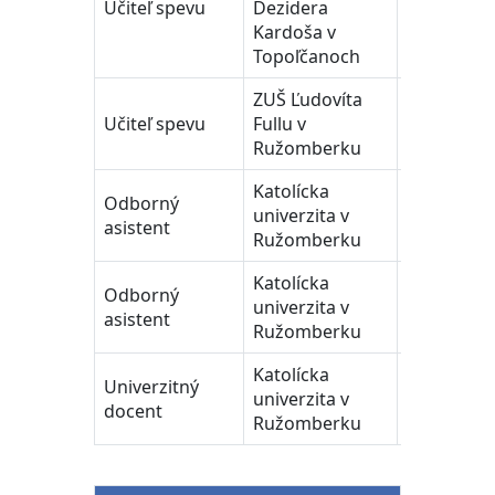
Učiteľ spevu
Dezidera
1999- 200
Kardoša v
Topoľčanoch
ZUŠ Ľudovíta
Učiteľ spevu
Fullu v
2012-2017
Ružomberku
Katolícka
Odborný
univerzita v
2003 - 201
asistent
Ružomberku
Katolícka
Odborný
univerzita v
2019 - 202
asistent
Ružomberku
Katolícka
Univerzitný
univerzita v
2022
docent
Ružomberku