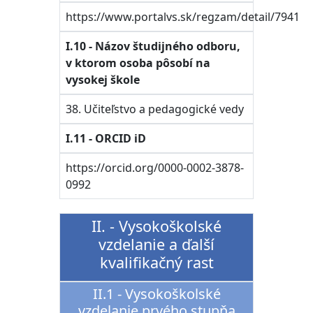
https://www.portalvs.sk/regzam/detail/7941
I.10 - Názov študijného odboru,
v ktorom osoba pôsobí na
vysokej škole
38. Učiteľstvo a pedagogické vedy
I.11 - ORCID iD
https://orcid.org/0000-0002-3878-
0992
II. - Vysokoškolské
vzdelanie a ďalší
kvalifikačný rast
II.1 - Vysokoškolské
vzdelanie prvého stupňa