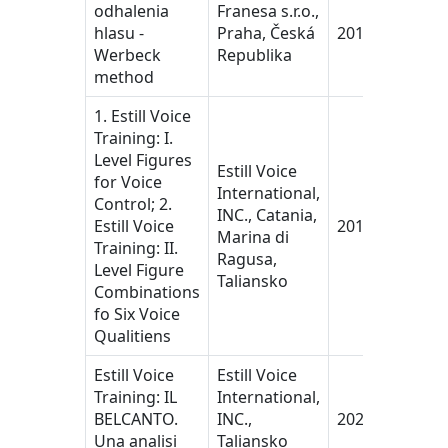
odhalenia
Franesa s.r.o.,
hlasu -
Praha, Česká
2017
Werbeck
Republika
method
1. Estill Voice
Training: I.
Level Figures
Estill Voice
for Voice
International,
Control; 2.
INC., Catania,
Estill Voice
2019
Marina di
Training: II.
Ragusa,
Level Figure
Taliansko
Combinations
fo Six Voice
Qualitiens
Estill Voice
Estill Voice
Training: IL
International,
BELCANTO.
INC.,
2021
Una analisi
Taliansko