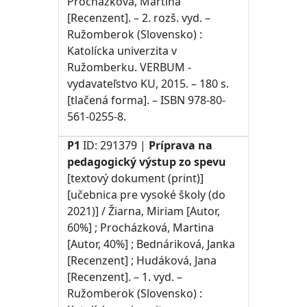
Procházková, Martina
[Recenzent]. – 2. rozš. vyd. –
Ružomberok (Slovensko) :
Katolícka univerzita v
Ružomberku. VERBUM -
vydavateľstvo KU, 2015. – 180 s.
[tlačená forma]. – ISBN 978-80-
561-0255-8.
P1
ID: 291379 |
Príprava na
pedagogický výstup zo spevu
[textový dokument (print)]
[učebnica pre vysoké školy (do
2021)] / Žiarna, Miriam [Autor,
60%] ; Procházková, Martina
[Autor, 40%] ; Bednáriková, Janka
[Recenzent] ; Hudáková, Jana
[Recenzent]. – 1. vyd. –
Ružomberok (Slovensko) :