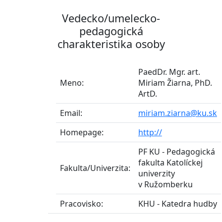
Vedecko/umelecko-
pedagogická
charakteristika osoby
PaedDr. Mgr. art.
Meno:
Miriam Žiarna, PhD.
ArtD.
Email:
miriam.ziarna@ku.sk
Homepage:
http://
PF KU - Pedagogická
fakulta Katolíckej
Fakulta/Univerzita:
univerzity
v Ružomberku
Pracovisko:
KHU - Katedra hudby