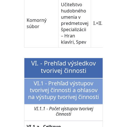
Učiteľstvo
hudobného
umenia v
učiteľ
Komorný
predmetovej
I.+II.
a ped
súbor
špecializácii
vedy
– Hran
klavíri, Spev
VI. - Prehľad výsledkov
tvorivej činnosti
VI.1 - Prehľad výstupov
tvorivej činnosti a ohlasov
na výstupy tvorivej činnosti
VI.1.1 - Počet výstupov tvorivej
činnosti
VI.1.a - Celkovo