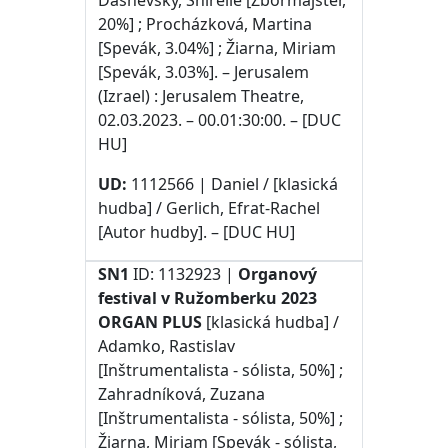
Dashevsky, Shirelle [Zbormajster,
20%] ; Procházková, Martina
[Spevák, 3.04%] ; Žiarna, Miriam
[Spevák, 3.03%]. – Jerusalem
(Izrael) : Jerusalem Theatre,
02.03.2023. – 00.01:30:00. – [DUC
HU]
UD:
1112566 | Daniel / [klasická
hudba] / Gerlich, Efrat-Rachel
[Autor hudby]. – [DUC HU]
SN1
ID: 1132923 |
Organový
festival v Ružomberku 2023
ORGAN PLUS
[klasická hudba] /
Adamko, Rastislav
[Inštrumentalista - sólista, 50%] ;
Zahradníková, Zuzana
[Inštrumentalista - sólista, 50%] ;
Žiarna, Miriam [Spevák - sólista,