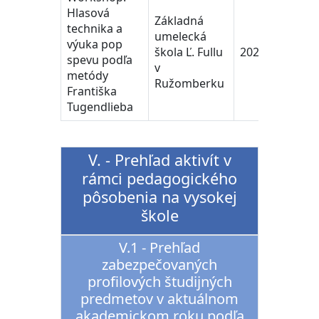
Hlasová
Základná
technika a
umelecká
výuka pop
škola Ľ. Fullu
2024
spevu podľa
v
metódy
Ružomberku
Františka
Tugendlieba
V. - Prehľad aktivít v
rámci pedagogického
pôsobenia na vysokej
škole
V.1 - Prehľad
zabezpečovaných
profilových študijných
predmetov v aktuálnom
akademickom roku podľa