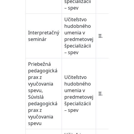
špecializácii
Educa
– spev
Scien
Učiteľstvo
učiteľ
hudobného
pedag
Interpretačný
umenia v
vedy/
II.
seminár
predmetovej
Train
špecializácii
Educa
– spev
Scien
Priebežná
pedagogická
prax z
Učiteľstvo
učiteľ
vyučovania
hudobného
pedag
spevu,
umenia v
vedy/
II.
Súvislá
predmetovej
Train
pedagogická
špecializácii
Educa
prax z
– spev
Scien
vyučovania
spevu