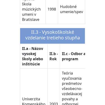
škola
Hudobné
múzických
1998
umenie/spev
umeni v
Bratislave
II.3 - Vysokoškolské
vzdelanie tretieho stupňa
II.a - Názov
vysokej
II.b -
II.c - Odbor a
školy alebo
Rok
program
inštitúcie
Teória
vyučovania
predmetov
všeobecno-
vzdelávacej
Univerzita
povahy a
Komenského
2003
odbornej