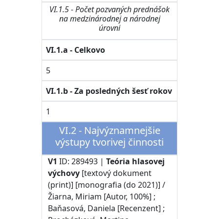
VI.1.5 - Počet pozvaných prednášok
na medzinárodnej a národnej
úrovni
VI.1.a - Celkovo
5
VI.1.b - Za posledných šesť rokov
1
VI.2 - Najvýznamnejšie
výstupy tvorivej činnosti
V1
ID: 289493 |
Teória hlasovej
výchovy
[textový dokument
(print)] [monografia (do 2021)] /
Žiarna, Miriam [Autor, 100%] ;
Baňasová, Daniela [Recenzent] ;