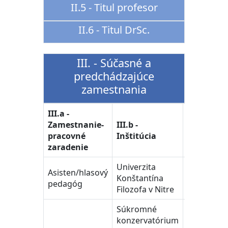
II.5 - Titul profesor
II.6 - Titul DrSc.
III. - Súčasné a
predchádzajúce
zamestnania
III.a -
III.c -
Zamestnanie-
III.b -
Časové
pracovné
Inštitúcia
vymedzen
zaradenie
Univerzita
Asisten/hlasový
Konštantína
1999 - 200
pedagóg
Filozofa v Nitre
Súkromné
konzervatórium