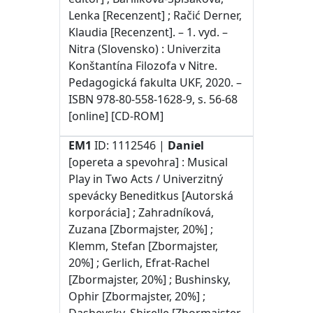
Lenka [Recenzent] ; Račić Derner,
Klaudia [Recenzent]. – 1. vyd. –
Nitra (Slovensko) : Univerzita
Konštantína Filozofa v Nitre.
Pedagogická fakulta UKF, 2020. –
ISBN 978-80-558-1628-9, s. 56-68
[online] [CD-ROM]
EM1
ID: 1112546 |
Daniel
[opereta a spevohra] : Musical
Play in Two Acts / Univerzitný
spevácky Beneditkus [Autorská
korporácia] ; Zahradníková,
Zuzana [Zbormajster, 20%] ;
Klemm, Stefan [Zbormajster,
20%] ; Gerlich, Efrat-Rachel
[Zbormajster, 20%] ; Bushinsky,
Ophir [Zbormajster, 20%] ;