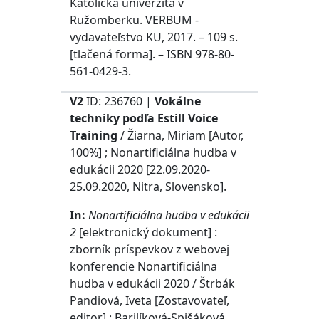
Katolícka univerzita v
Ružomberku. VERBUM -
vydavateľstvo KU, 2017. – 109 s.
[tlačená forma]. – ISBN 978-80-
561-0429-3.
V2
ID: 236760 |
Vokálne
techniky podľa Estill Voice
Training
/ Žiarna, Miriam [Autor,
100%] ; Nonartificiálna hudba v
edukácii 2020 [22.09.2020-
25.09.2020, Nitra, Slovensko].
In:
Nonartificiálna hudba v edukácii
2
[elektronický dokument] :
zborník príspevkov z webovej
konferencie Nonartificiálna
hudba v edukácii 2020 / Štrbák
Pandiová, Iveta [Zostavovateľ,
editor] ; Barilíková-Spišáková,