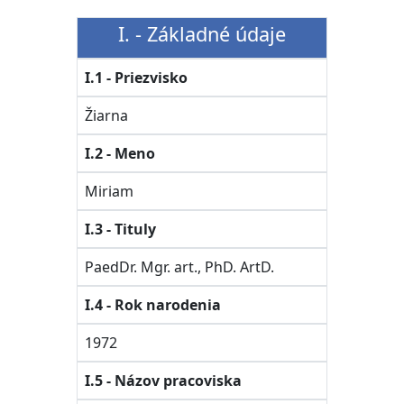
I. - Základné údaje
I.1 - Priezvisko
Žiarna
I.2 - Meno
Miriam
I.3 - Tituly
PaedDr. Mgr. art., PhD. ArtD.
I.4 - Rok narodenia
1972
I.5 - Názov pracoviska