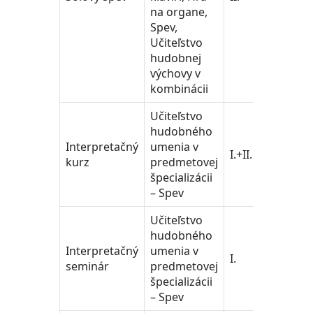
na organe,
vedy
Spev,
Učiteľstvo
hudobnej
výchovy v
kombinácii
Učiteľstvo
hudobného
učiteľ
Interpretačný
umenia v
I.+II.
a ped
kurz
predmetovej
vedy
špecializácii
– Spev
Učiteľstvo
hudobného
učiteľ
Interpretačný
umenia v
I.
a ped
seminár
predmetovej
vedy
špecializácii
– Spev