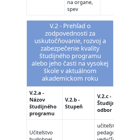
na organe,
spev
V.2 - Prehľad o
zodpovednosti za
uskutočňovanie, rozvoj a
zabezpečenie kvality
študijného programu
alebo jeho časti na vysokej
škole v aktuálnom
akademickom roku
V.2.a -
V.2.c -
Názov
V.2.b -
Študijný
študijného
Stupeň
odbor
programu
učiteľstvo a
Učiteľstvo
pedagogické
hudobnej
vedy/Teacher