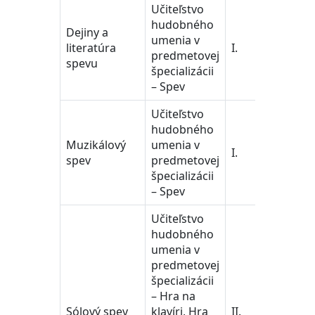
Učiteľstvo
hudobného
Dejiny a
učiteľ
umenia v
literatúra
I.
a ped
predmetovej
spevu
vedy
špecializácii
– Spev
Učiteľstvo
hudobného
učiteľ
Muzikálový
umenia v
I.
a ped
spev
predmetovej
vedy
špecializácii
– Spev
Učiteľstvo
hudobného
umenia v
predmetovej
špecializácii
– Hra na
učiteľ
Sólový spev
klavíri, Hra
II.
a ped