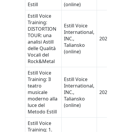
Estill
(online)
Estill Voice
Training:
Estill Voice
DISTORTION
International,
TOUR: una
INC.,
2021
analisi Astill
Taliansko
delle Qualità
(online)
Vocali del
Rock&Metal
Estill Voice
Training: Il
Estill Voice
teatro
International,
musicale
INC.,
2021
moderno alla
Taliansko
luce del
(online)
Metodo Estill
Estill Voice
Training: 1.