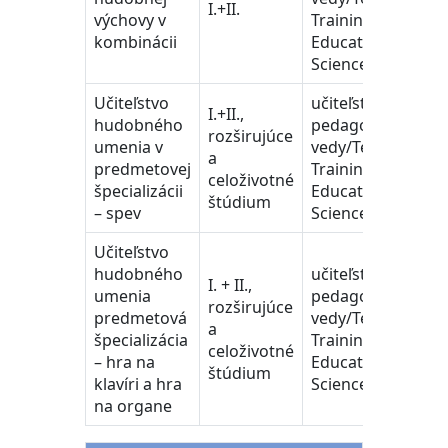
I.+II.
výchovy v
Training and
kombinácii
Education
Science
Učiteľstvo
učiteľstvo a
I.+II.,
hudobného
pedagogické
rozširujúce
umenia v
vedy/Teacher
a
predmetovej
Training and
celoživotné
špecializácii
Education
štúdium
– spev
Science
Učiteľstvo
hudobného
učiteľstvo a
I. + II.,
umenia
pedagogické
rozširujúce
predmetová
vedy/Teacher
a
špecializácia
Training and
celoživotné
– hra na
Education
štúdium
klavíri a hra
Science
na organe