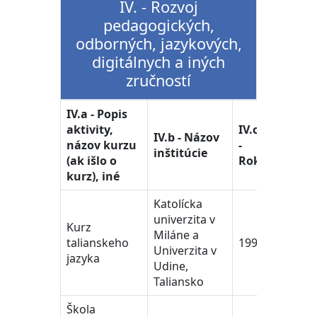
IV. - Rozvoj
pedagogických,
odborných, jazykových,
digitálnych a iných
zručností
IV.a - Popis
aktivity,
IV.c
IV.b - Názov
názov kurzu
-
inštitúcie
(ak išlo o
Rok
kurz), iné
Katolícka
univerzita v
Kurz
Miláne a
talianskeho
1995
Univerzita v
jazyka
Udine,
Taliansko
Škola