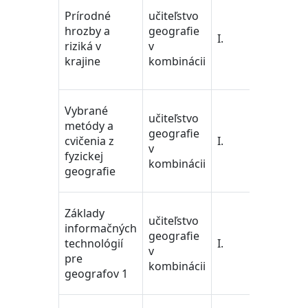
učiteľst
Prírodné
učiteľstvo
pedago
hrozby a
geografie
vedy/T
I.
riziká v
v
Trainin
krajine
kombinácii
Educat
Science
učiteľst
Vybrané
učiteľstvo
pedago
metódy a
geografie
vedy/T
cvičenia z
I.
v
Trainin
fyzickej
kombinácii
Educat
geografie
Science
učiteľst
Základy
učiteľstvo
pedago
informačných
geografie
vedy/T
technológií
I.
v
Trainin
pre
kombinácii
Educat
geografov 1
Science