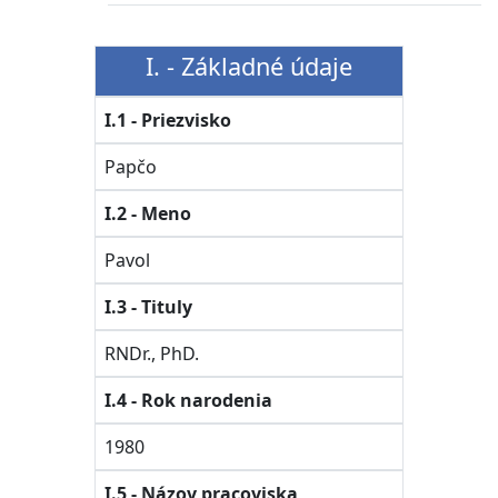
I. - Základné údaje
I.1 - Priezvisko
Papčo
I.2 - Meno
Pavol
I.3 - Tituly
RNDr., PhD.
I.4 - Rok narodenia
1980
I.5 - Názov pracoviska