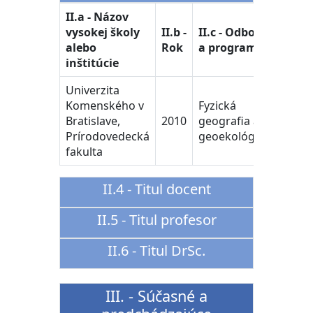
II.a - Názov
vysokej školy
II.b -
II.c - Odbor
alebo
Rok
a program
inštitúcie
Univerzita
Komenského v
Fyzická
Bratislave,
2010
geografia a
Prírodovedecká
geoekológia
fakulta
II.4 - Titul docent
II.5 - Titul profesor
II.6 - Titul DrSc.
III. - Súčasné a