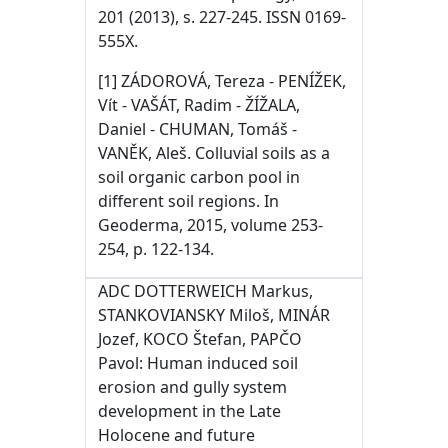
201 (2013), s. 227-245. ISSN 0169-
555X.
[1] ZÁDOROVÁ, Tereza - PENÍŽEK,
Vít - VAŠÁT, Radim - ŽÍŽALA,
Daniel - CHUMAN, Tomáš -
VANĚK, Aleš. Colluvial soils as a
soil organic carbon pool in
different soil regions. In
Geoderma, 2015, volume 253-
254, p. 122-134.
ADC DOTTERWEICH Markus,
STANKOVIANSKY Miloš, MINÁR
Jozef, KOCO Štefan, PAPČO
Pavol: Human induced soil
erosion and gully system
development in the Late
Holocene and future