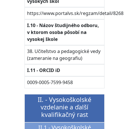
vysokých škôl
https://www.portalvs.sk/regzam/detail/8268
I.10 - Názov študijného odboru,
v ktorom osoba pôsobí na
vysokej škole
38. Učiteľstvo a pedagogické vedy
(zameranie na geografiu)
I.11 - ORCID iD
0009-0005-7599-9458
II. - Vysokoškolské
vzdelanie a ďalší
kvalifikačný rast
II.1 - Vysokoškolské