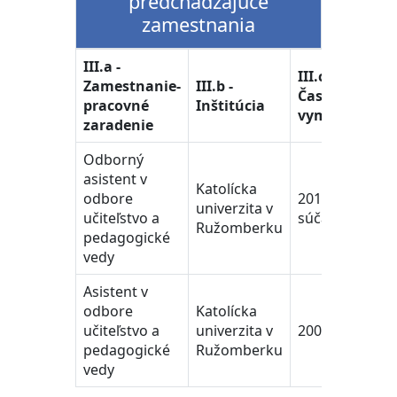
predchádzajúce
zamestnania
III.a -
III.c -
Zamestnanie-
III.b -
Časové
pracovné
Inštitúcia
vymedzenie
zaradenie
Odborný
asistent v
Katolícka
odbore
2011 -
univerzita v
učiteľstvo a
súčasnosť
Ružomberku
pedagogické
vedy
Asistent v
odbore
Katolícka
učiteľstvo a
univerzita v
2008 - 2010
pedagogické
Ružomberku
vedy