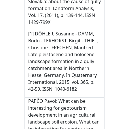
Slovakia: about the cause of gully
formation. Landform Analysis,
Vol. 17, (2011), p. 139-144. ISSN
1429-799X.
[1] DÖHLER, Susanne - DAMM,
Bodo - TERHORST, Birgit - THIEL,
Christine - FRECHEN, Manfred.
Late pleistocene and holocene
landscape formation in a gully
catchment area in Northern
Hesse, Germany. In Quaternary
International, 2015, vol. 365, p.
42-59. ISSN: 1040-6182
PAPČO Pavol: What can be
interesting for geotourism
development in an agricultural
landscape soil erosion. What can
be interesting for geotourism