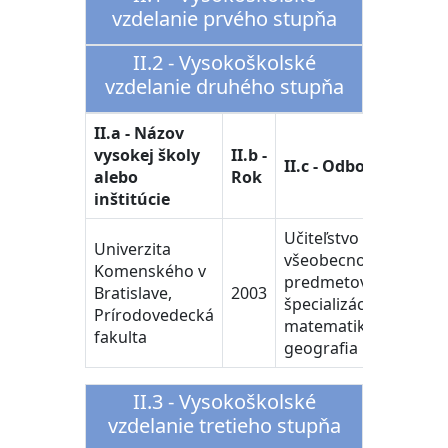
vzdelanie prvého stupňa
II.2 - Vysokoškolské
vzdelanie druhého stupňa
II.a - Názov
vysokej školy
II.b -
II.c - Odbor a progr
alebo
Rok
inštitúcie
Učiteľstvo
Univerzita
všeobecnovzdelávací
Komenského v
predmetov,
Bratislave,
2003
špecializácia:
Prírodovedecká
matematika -
fakulta
geografia
II.3 - Vysokoškolské
vzdelanie tretieho stupňa