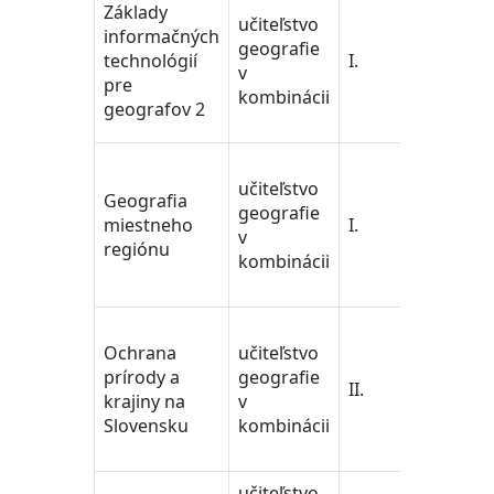
učiteľst
Základy
učiteľstvo
pedago
informačných
geografie
vedy/T
technológií
I.
v
Trainin
pre
kombinácii
Educat
geografov 2
Science
učiteľst
učiteľstvo
pedago
Geografia
geografie
vedy/T
miestneho
I.
v
Trainin
regiónu
kombinácii
Educat
Science
učiteľst
Ochrana
učiteľstvo
pedago
prírody a
geografie
vedy/T
II.
krajiny na
v
Trainin
Slovensku
kombinácii
Educat
Science
učiteľstvo