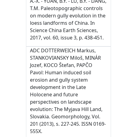
A.-X. - YUAN, B.Y. - LU, B.Y. - DANG,
T.M. Paleotopographic controls
on modern gully evolution in the
loess landforms of China. In
Science China Earth Sciences,
2017, vol. 60, issue 3, p. 438-451.
ADC DOTTERWEICH Markus,
STANKOVIANSKY Miloš, MINÁR
Jozef, KOCO Štefan, PAPČO
Pavol: Human induced soil
erosion and gully system
development in the Late
Holocene and future
perspectives on landscape
evolution: The Myjava Hill Land,
Slovakia. Geomorphology, Vol.
201 (2013), s. 227-245. ISSN 0169-
555X.