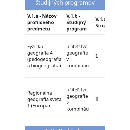
študijných programov
V.1.a - Názov
V.1.b -
V.1.d 
V.1.c -
profilového
Študijný
Študi
Stupeň
predmetu
program
odbo
učiteľ
Fyzická
učiteľstvo
pedag
geografia 4
geografie
vedy/
I.
(pedogeografia
v
Train
a biogeografia)
kombinácii
Educa
Scien
učiteľ
učiteľstvo
pedag
Regionálna
geografie
vedy/
geografia sveta
II.
v
Train
1 (Európa)
kombinácii
Educa
Scien