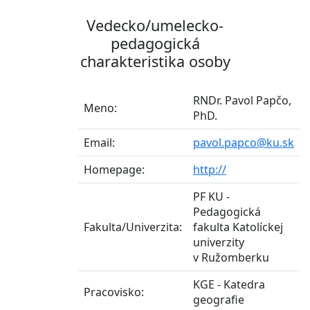
Vedecko/umelecko-
pedagogická
charakteristika osoby
RNDr. Pavol Papčo,
Meno:
PhD.
Email:
pavol.papco@ku.sk
Homepage:
http://
PF KU -
Pedagogická
Fakulta/Univerzita:
fakulta Katolíckej
univerzity
v Ružomberku
KGE - Katedra
Pracovisko:
geografie