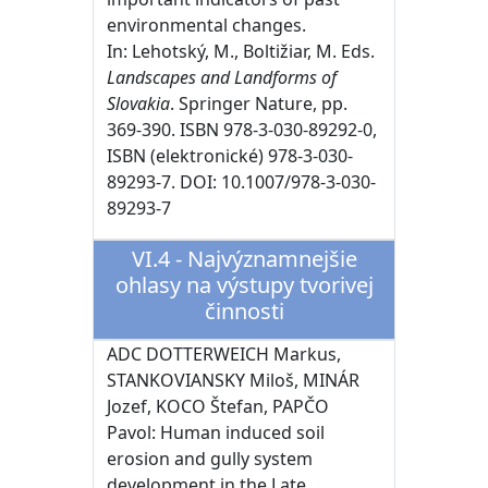
environmental changes.
In: Lehotský, M., Boltižiar, M. Eds.
Landscapes and Landforms of
Slovakia
. Springer Nature, pp.
369-390. ISBN 978-3-030-89292-0,
ISBN (elektronické) 978-3-030-
89293-7. DOI: 10.1007/978-3-030-
89293-7
VI.4 - Najvýznamnejšie
ohlasy na výstupy tvorivej
činnosti
ADC DOTTERWEICH Markus,
STANKOVIANSKY Miloš, MINÁR
Jozef, KOCO Štefan, PAPČO
Pavol: Human induced soil
erosion and gully system
development in the Late