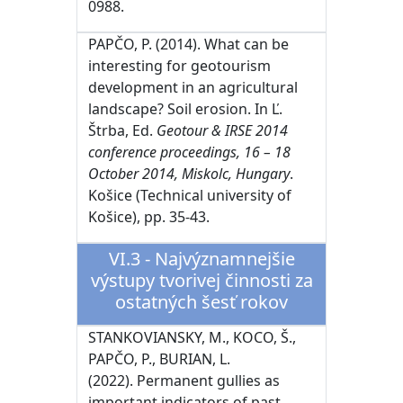
0988.
PAPČO, P. (2014). What can be
interesting for geotourism
development in an agricultural
landscape? Soil erosion. In Ľ.
Štrba, Ed.
Geotour & IRSE 2014
conference proceedings, 16 – 18
October 2014, Miskolc, Hungary
.
Košice (Technical university of
Košice), pp. 35-43.
VI.3 - Najvýznamnejšie
výstupy tvorivej činnosti za
ostatných šesť rokov
STANKOVIANSKY, M., KOCO, Š.,
PAPČO, P., BURIAN, L.
(2022). Permanent gullies as
important indicators of past