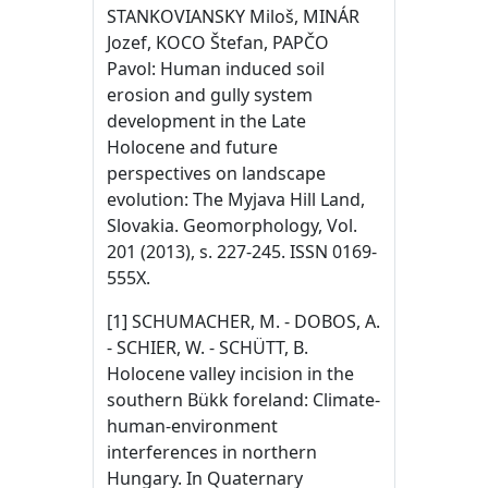
STANKOVIANSKY Miloš, MINÁR
Jozef, KOCO Štefan, PAPČO
Pavol: Human induced soil
erosion and gully system
development in the Late
Holocene and future
perspectives on landscape
evolution: The Myjava Hill Land,
Slovakia. Geomorphology, Vol.
201 (2013), s. 227-245. ISSN 0169-
555X.
[1] SCHUMACHER, M. - DOBOS, A.
- SCHIER, W. - SCHÜTT, B.
Holocene valley incision in the
southern Bükk foreland: Climate-
human-environment
interferences in northern
Hungary. In Quaternary