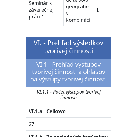
Seminár k
geografie
záverečnej
I.
v
práci 1
kombinácii
VI. - Prehľad výsledkov
tvorivej činnosti
VI.1 - Prehľad výstupov
tvorivej činnosti a ohlasov
na výstupy tvorivej činnosti
VI.1.1 - Počet výstupov tvorivej
činnosti
VI.1.a - Celkovo
27