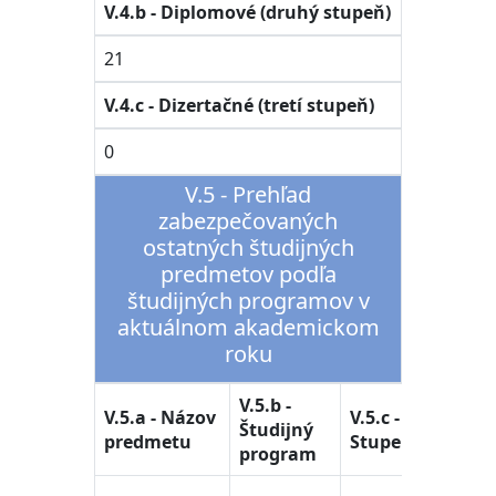
V.4.b - Diplomové (druhý stupeň)
21
V.4.c - Dizertačné (tretí stupeň)
0
V.5 - Prehľad
zabezpečovaných
ostatných študijných
predmetov podľa
študijných programov v
aktuálnom akademickom
roku
V.5.b -
V.5.d -
V.5.a - Názov
V.5.c -
Študijný
Študij
predmetu
Stupeň
program
odbor