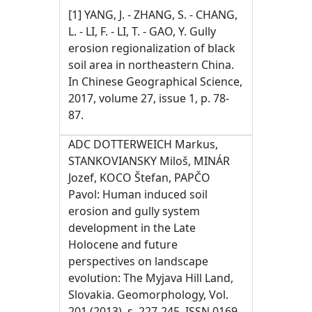
[1] YANG, J. - ZHANG, S. - CHANG,
L. - LI, F. - LI, T. - GAO, Y. Gully
erosion regionalization of black
soil area in northeastern China.
In Chinese Geographical Science,
2017, volume 27, issue 1, p. 78-
87.
ADC DOTTERWEICH Markus,
STANKOVIANSKY Miloš, MINÁR
Jozef, KOCO Štefan, PAPČO
Pavol: Human induced soil
erosion and gully system
development in the Late
Holocene and future
perspectives on landscape
evolution: The Myjava Hill Land,
Slovakia. Geomorphology, Vol.
201 (2013), s. 227-245. ISSN 0169-