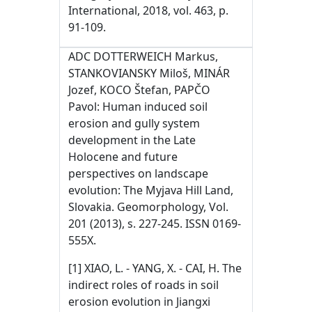
International, 2018, vol. 463, p.
91-109.
ADC DOTTERWEICH Markus,
STANKOVIANSKY Miloš, MINÁR
Jozef, KOCO Štefan, PAPČO
Pavol: Human induced soil
erosion and gully system
development in the Late
Holocene and future
perspectives on landscape
evolution: The Myjava Hill Land,
Slovakia. Geomorphology, Vol.
201 (2013), s. 227-245. ISSN 0169-
555X.
[1] XIAO, L. - YANG, X. - CAI, H. The
indirect roles of roads in soil
erosion evolution in Jiangxi