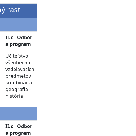
ný rast
II.c - Odbor
a program
Učiteľstvo
všeobecno-
vzdelávacích
predmetov
kombinácia
geografia -
história
II.c - Odbor
a program