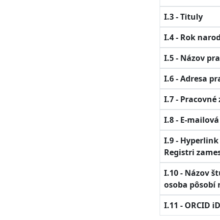
I.3 - Tituly
I.4 - Rok naro
I.5 - Názov pr
I.6 - Adresa p
I.7 - Pracovné
I.8 - E-mailov
I.9 - Hyperlin
Registri zame
I.10 - Názov 
osoba pôsobí 
I.11 - ORCID i