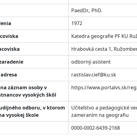
PaedDr., PhD.
denia
1972
acoviska
Katedra geografie PF KU R
racoviska
Hrabovká cesta 1, Ružombe
 zaradenie
odborný asistent
á adresa
rastislav.cief@ku.sk
k na záznam osoby v
https://www.portalvs.sk/re
stnancov vysokých škôl
študijného odboru, v ktorom
Učiteľstvo a pedagogické ve
na vysokej škole
zameraním na geografiu
D
0000-0002-6439-2168