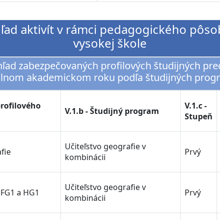
ehľad aktivít v rámci pedagogického pôso
vysokej škole
ehľad zabezpečovaných profilových študijných pr
álnom akademickom roku podľa študijných prog
profilového
V.1.c -
V.1.b - Študijný program
Stupeň
Učiteľstvo geografie v
fie
Prvý
kombinácii
Učiteľstvo geografie v
 FG1 a HG1
Prvý
kombinácii