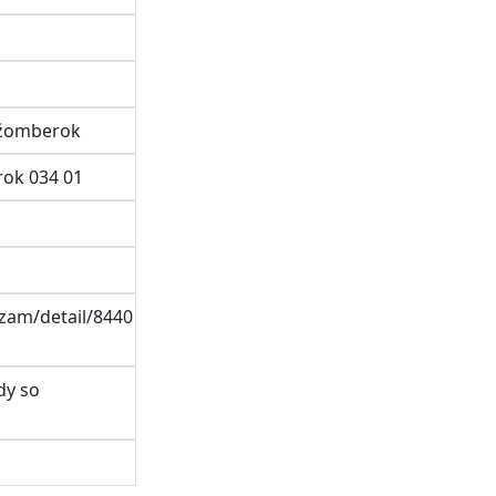
užomberok
rok 034 01
gzam/detail/8440
dy so