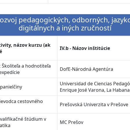
 Rozvoj pedagogických, odborných, jazyk
digitálnych a iných zručností
tivity, názov kurzu (ak
IV.b - Názov inštitúcie
né
t Školiteľa a hodnotiteľa
DofE-Národná Agentúra
expedície
Universidad de Ciencias Pedagó
španielčiny
Enrique José Varona, La Habana
prievodca cestovného
Prešovská Univerzita v Prešove
valifikačné štúdium v
MC Prešov
atika