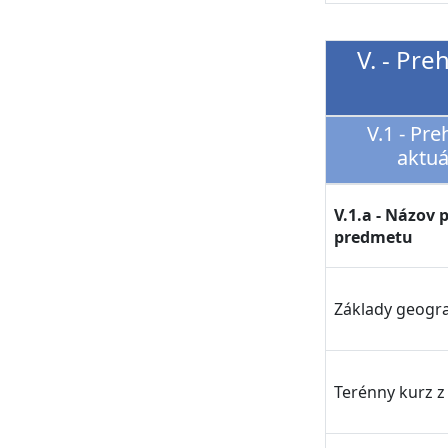
V. - Pr
V.1 - Pr
aktu
V.1.a - Názov 
predmetu
Základy geogra
Terénny kurz z