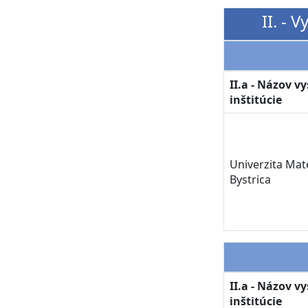
II. - 
II.a - Názov v
inštitúcie
Univerzita Mat
Bystrica
II.a - Názov v
inštitúcie