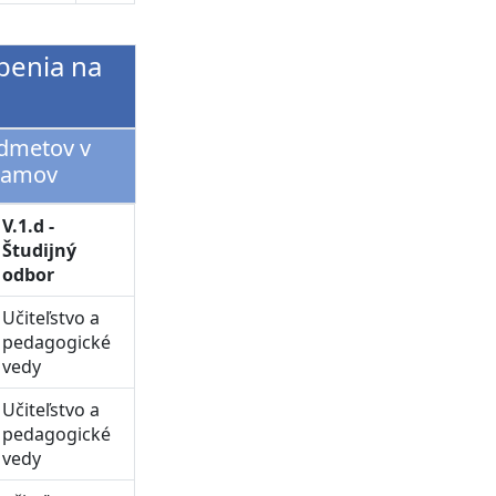
benia na
edmetov v
ramov
V.1.d -
Študijný
odbor
Učiteľstvo a
pedagogické
vedy
Učiteľstvo a
pedagogické
vedy