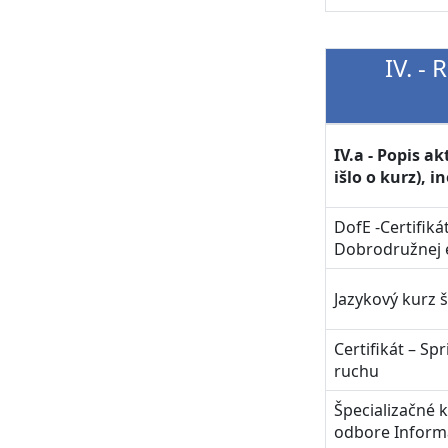
IV. -
IV.a - Popis ak
išlo o kurz), i
DofE -Certifiká
Dobrodružnej 
Jazykový kurz 
Certifikát – S
ruchu
Špecializačné k
odbore Inform