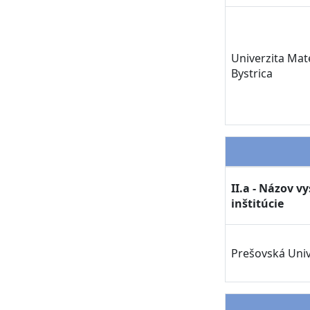
Univerzita Mat
Bystrica
II.a - Názov v
inštitúcie
Prešovská Univ