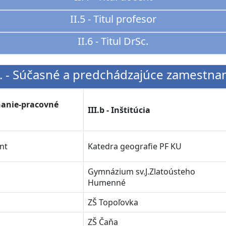
II.5 - Titul profesor
II.6 - Titul DrSc.
I. - Súčasné a predchádzajúce zamestna
tnanie-pracovné
III.b - Inštitúcia
nt
Katedra geografie PF KU
Gymnázium sv.J.Zlatoústeho
Humenné
ZŠ Topoľovka
ZŠ Čaňa