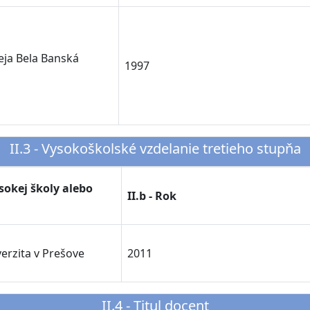
eja Bela Banská
1997
II.3 - Vysokoškolské vzdelanie tretieho stupňa
ysokej školy alebo
II.b - Rok
erzita v Prešove
2011
II.4 - Titul docent