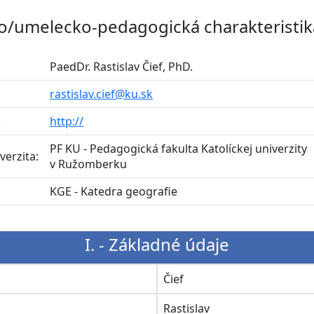
o/umelecko-pedagogická charakteristik
PaedDr. Rastislav Čief, PhD.
rastislav.cief@ku.sk
:
http://
PF KU - Pedagogická fakulta Katolíckej univerzity
verzita:
v Ružomberku
:
KGE - Katedra geografie
I. - Základné údaje
o
Čief
Rastislav