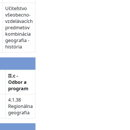
Učiteľstvo
všeobecno-
vzdelávacích
predmetov
kombinácia
geografia -
história
II.c -
Odbor a
program
4.1.38
Regionálna
geografia