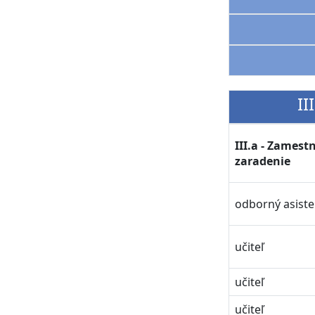
II
III.a - Zames
zaradenie
odborný asiste
učiteľ
učiteľ
učiteľ