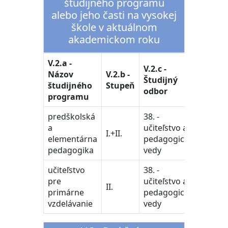
študijného programu
alebo jeho časti na vysokej
škole v aktuálnom
akademickom roku
V.2.a -
V.2.c -
Názov
V.2.b -
Študijný
študijného
Stupeň
odbor
programu
predškolská
38. -
a
učiteľstvo a
I.+II.
elementárna
pedagogické
pedagogika
vedy
učiteľstvo
38. -
pre
učiteľstvo a
II.
primárne
pedagogické
vzdelávanie
vedy