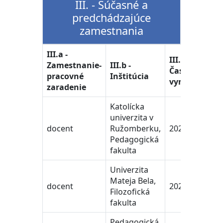
III. - Súčasné a
predchádzajúce
zamestnania
III.a -
III.c -
Zamestnanie-
III.b -
Časové
pracovné
Inštitúcia
vymedzenie
zaradenie
Katolícka
univerzita v
docent
Ružomberku,
2022 - 2027
Pedagogická
fakulta
Univerzita
Mateja Bela,
docent
2020 - 2022
Filozofická
fakulta
Pedagogická