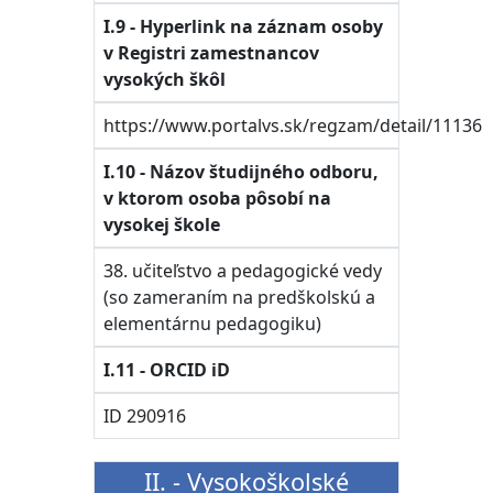
I.9 - Hyperlink na záznam osoby
v Registri zamestnancov
vysokých škôl
https://www.portalvs.sk/regzam/detail/11136
I.10 - Názov študijného odboru,
v ktorom osoba pôsobí na
vysokej škole
38. učiteľstvo a pedagogické vedy
(so zameraním na predškolskú a
elementárnu pedagogiku)
I.11 - ORCID iD
ID 290916
II. - Vysokoškolské