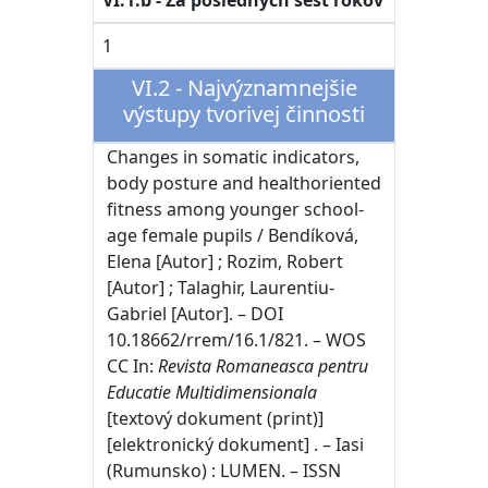
VI.1.b - Za posledných šesť rokov
1
VI.2 - Najvýznamnejšie
výstupy tvorivej činnosti
Changes in somatic indicators,
body posture and healthoriented
fitness among younger school-
age female pupils / Bendíková,
Elena [Autor] ; Rozim, Robert
[Autor] ; Talaghir, Laurentiu-
Gabriel [Autor]. – DOI
10.18662/rrem/16.1/821. – WOS
CC In:
Revista Romaneasca pentru
Educatie Multidimensionala
[textový dokument (print)]
[elektronický dokument] . – Iasi
(Rumunsko) : LUMEN. – ISSN