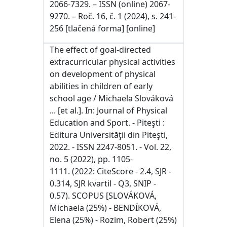
2066-7329. – ISSN (online) 2067-
9270. – Roč. 16, č. 1 (2024), s. 241-
256 [tlačená forma] [online]
The effect of goal-directed
extracurricular physical activities
on development of physical
abilities in children of early
school age / Michaela Slováková
... [et al.]. In: Journal of Physical
Education and Sport. - Piteşti :
Editura Universităţii din Piteşti,
2022. - ISSN 2247-8051. - Vol. 22,
no. 5 (2022), pp. 1105-
1111. (2022: CiteScore - 2.4, SJR -
0.314, SJR kvartil - Q3, SNIP -
0.57). SCOPUS [SLOVÁKOVÁ,
Michaela (25%) - BENDÍKOVÁ,
Elena (25%) - Rozim, Robert (25%)