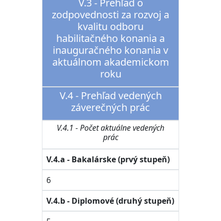
V.3 - Prehľad o
zodpovednosti za rozvoj a
kvalitu odboru
habilitačného konania a
inauguračného konania v
aktuálnom akademickom
roku
V.4 - Prehľad vedených
záverečných prác
V.4.1 - Počet aktuálne vedených
prác
V.4.a - Bakalárske (prvý stupeň)
6
V.4.b - Diplomové (druhý stupeň)