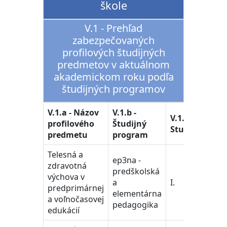
škole
V.1 - Prehľad
zabezpečovaných
profilových študijných
predmetov v aktuálnom
akademickom roku podľa
študijných programov
V.1.a - Názov
V.1.b -
V.1.d
V.1.c -
profilového
Študijný
Štud
Stupeň
predmetu
program
odbo
Telesná a
ep3na -
zdravotná
38. -
predškolská
výchova v
učite
a
I.
predprimárnej
peda
elementárna
a voľnočasovej
vedy
pedagogika
edukácií