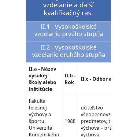
vzdelanie a ďalší
kvalifikačný rast
II.1 - Vysokoškolské
vzdelanie prvého stupňa
II.2 - Vysokoškolské
vzdelanie druhého stupňa
II.a - Názov
vysokej
II.b -
II.c - Odbor a program
školy alebo
Rok
inštitúcie
Fakulta
telesnej
učiteľstvo
výchovy a
všeobecnovzdelávacích
športu,
1988
predmetov, telesná
Univerzita
výchova – branná
Komenského
výchova