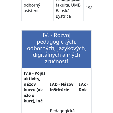
odborný
fakulta, UMB
1988 -2021
asistent
Banská
Bystrica
IV. - Rozvoj
pedagogických,
odborných, jazykových,
digitálnych a iných
zručností
IV.a - Popis
aktivity,
názov
IV.b - Názov
IV.c -
kurzu (ak
inštitúcie
Rok
išlo o
kurz), iné
Pedagogická