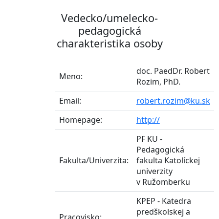
Vedecko/umelecko-
pedagogická
charakteristika osoby
doc. PaedDr. Robert
Meno:
Rozim, PhD.
Email:
robert.rozim@ku.sk
Homepage:
http://
PF KU -
Pedagogická
Fakulta/Univerzita:
fakulta Katolíckej
univerzity
v Ružomberku
KPEP - Katedra
predškolskej a
Pracovisko: