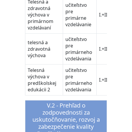
Telesná a
učiteľstvo
38. -
zdravotná
pre
učite
výchova v
I.+II.
primárne
peda
primárnom
vzdelávanie
vedy
vzdelávaní
učiteľstvo
38. -
telesná a
pre
učite
zdravotná
I.+II.
primárneho
peda
výchova
vzdelávania
vedy
Telesná
učiteľstvo
38. -
výchova v
pre
učite
I.+II.
predškolskej
primárneho
peda
edukácii 2
vzdelávania
vedy
V.2 - Prehľad o
zodpovednosti za
uskutočňovanie, rozvoj a
zabezpečenie kvality