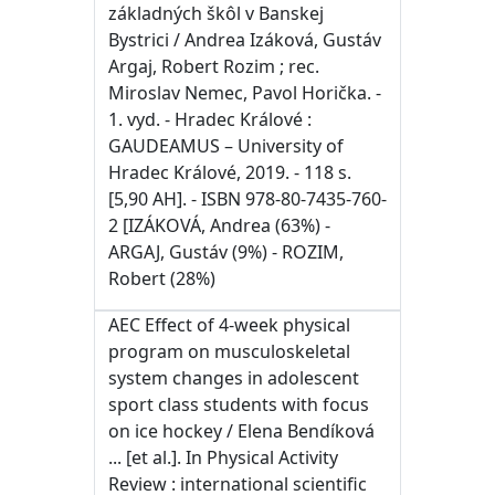
základných škôl v Banskej
Bystrici / Andrea Izáková, Gustáv
Argaj, Robert Rozim ; rec.
Miroslav Nemec, Pavol Horička. -
1. vyd. - Hradec Králové :
GAUDEAMUS – University of
Hradec Králové, 2019. - 118 s.
[5,90 AH]. - ISBN 978-80-7435-760-
2 [IZÁKOVÁ, Andrea (63%) -
ARGAJ, Gustáv (9%) - ROZIM,
Robert (28%)
AEC Effect of 4-week physical
program on musculoskeletal
system changes in adolescent
sport class students with focus
on ice hockey / Elena Bendíková
... [et al.]. In Physical Activity
Review : international scientific