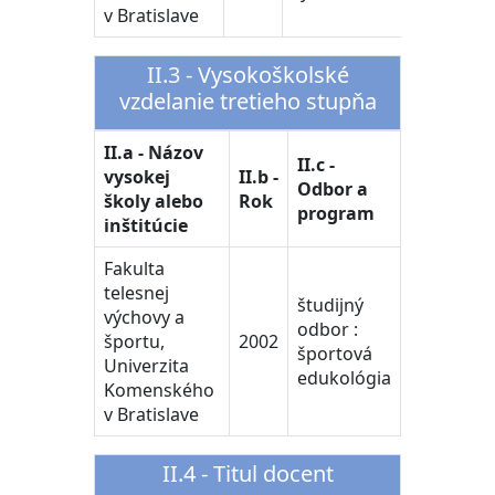
v Bratislave
II.3 - Vysokoškolské
vzdelanie tretieho stupňa
II.a - Názov
II.c -
vysokej
II.b -
Odbor a
školy alebo
Rok
program
inštitúcie
Fakulta
telesnej
študijný
výchovy a
odbor :
športu,
2002
športová
Univerzita
edukológia
Komenského
v Bratislave
II.4 - Titul docent