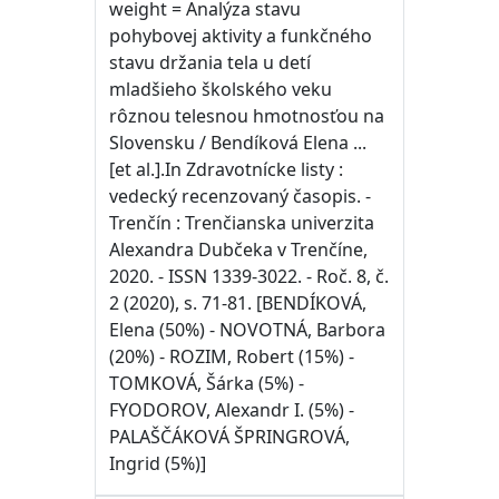
weight = Analýza stavu
pohybovej aktivity a funkčného
stavu držania tela u detí
mladšieho školského veku
rôznou telesnou hmotnosťou na
Slovensku / Bendíková Elena ...
[et al.].In Zdravotnícke listy :
vedecký recenzovaný časopis. -
Trenčín : Trenčianska univerzita
Alexandra Dubčeka v Trenčíne,
2020. - ISSN 1339-3022. - Roč. 8, č.
2 (2020), s. 71-81. [BENDÍKOVÁ,
Elena (50%) - NOVOTNÁ, Barbora
(20%) - ROZIM, Robert (15%) -
TOMKOVÁ, Šárka (5%) -
FYODOROV, Alexandr I. (5%) -
PALAŠČÁKOVÁ ŠPRINGROVÁ,
Ingrid (5%)]