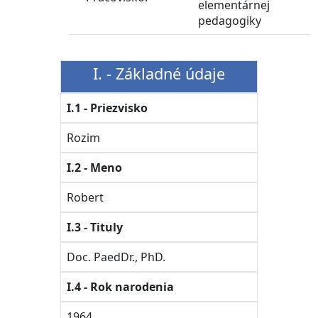
elementárnej
pedagogiky
I. - Základné údaje
I.1 - Priezvisko
Rozim
I.2 - Meno
Robert
I.3 - Tituly
Doc. PaedDr., PhD.
I.4 - Rok narodenia
1964