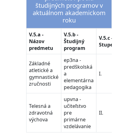
študijných programov v
aktuálnom akademickom
roku
V.5.a -
V.5.b -
V.5.d -
V.5.c -
Názov
Študijný
Študij
Stupeň
predmetu
program
odbor
ep3na -
Základné
38. -
predškolská
atletické a
učiteľs
a
I.
gymnastické
pedag
elementárna
zručnosti
vedy
pedagogika
upvna -
38. -
Telesná a
učiteľstvo
učiteľs
zdravotná
pre
II.
pedag
výchova
primárne
vedy
vzdelávanie