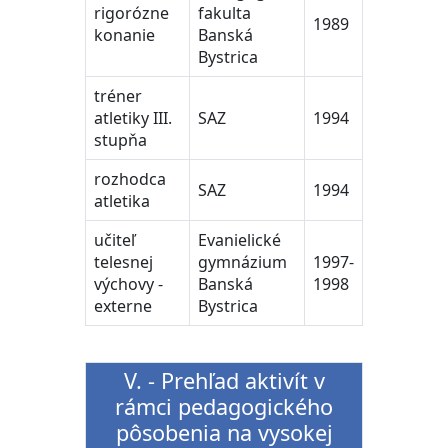
rigorózne
fakulta
1989
konanie
Banská
Bystrica
tréner
atletiky III.
SAZ
1994
stupňa
rozhodca
SAZ
1994
atletika
učiteľ
Evanielické
telesnej
gymnázium
1997-
výchovy -
Banská
1998
externe
Bystrica
V. - Prehľad aktivít v
rámci pedagogického
pôsobenia na vysokej