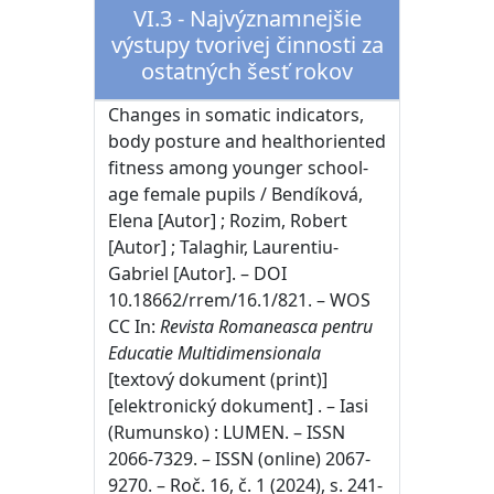
VI.3 - Najvýznamnejšie
výstupy tvorivej činnosti za
ostatných šesť rokov
Changes in somatic indicators,
body posture and healthoriented
fitness among younger school-
age female pupils / Bendíková,
Elena [Autor] ; Rozim, Robert
[Autor] ; Talaghir, Laurentiu-
Gabriel [Autor]. – DOI
10.18662/rrem/16.1/821. – WOS
CC In:
Revista Romaneasca pentru
Educatie Multidimensionala
[textový dokument (print)]
[elektronický dokument] . – Iasi
(Rumunsko) : LUMEN. – ISSN
2066-7329. – ISSN (online) 2067-
9270. – Roč. 16, č. 1 (2024), s. 241-