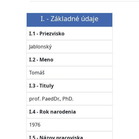
I. - Základné údaje
I.1 - Priezvisko
Jablonský
I.2 - Meno
Tomáš
I.3 - Tituly
prof. PaedDr., PhD.
I.4 - Rok narodenia
1976
I.5 - Názov pracoviska