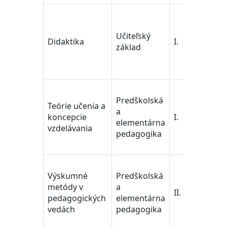
Učit
ped
Učiteľský
ved
Didaktika
I.
základ
Tra
Edu
Sci
Učit
Predškolská
ped
Teórie učenia a
a
ved
koncepcie
I.
elementárna
Tra
vzdelávania
pedagogika
Edu
Sci
Učit
Výskumné
Predškolská
ped
metódy v
a
ved
II.
pedagogických
elementárna
Tra
vedách
pedagogika
Edu
Sci