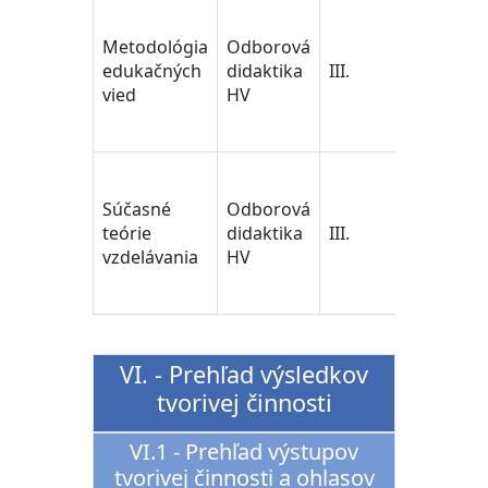
učiteľstvo
pedagogi
Metodológia
Odborová
vedy/Tea
edukačných
didaktika
III.
Training 
vied
HV
Educatio
Science
učiteľstvo
pedagogi
Súčasné
Odborová
vedy/Tea
teórie
didaktika
III.
Training 
vzdelávania
HV
Educatio
Science
VI. - Prehľad výsledkov
tvorivej činnosti
VI.1 - Prehľad výstupov
tvorivej činnosti a ohlasov