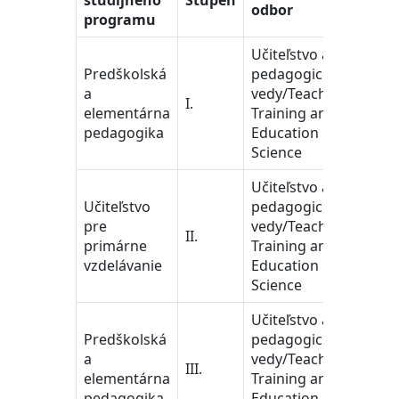
študijného
Stupeň
odbor
programu
Učiteľstvo a
Predškolská
pedagogické
a
vedy/Teacher
I.
elementárna
Training and
pedagogika
Education
Science
Učiteľstvo a
Učiteľstvo
pedagogické
pre
vedy/Teacher
II.
primárne
Training and
vzdelávanie
Education
Science
Učiteľstvo a
Predškolská
pedagogické
a
vedy/Teacher
III.
elementárna
Training and
pedagogika
Education