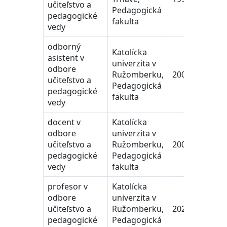
učiteľstvo a
Pedagogická
pedagogické
fakulta
vedy
odborný
Katolícka
asistent v
univerzita v
odbore
Ružomberku,
2004-2007
učiteľstvo a
Pedagogická
pedagogické
fakulta
vedy
docent v
Katolícka
odbore
univerzita v
učiteľstvo a
Ružomberku,
2007-2022
pedagogické
Pedagogická
vedy
fakulta
profesor v
Katolícka
odbore
univerzita v
učiteľstvo a
Ružomberku,
2022-trvá
pedagogické
Pedagogická