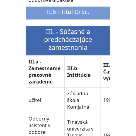
odborová didaktika
II.6 - Titul DrSc.
III. - Súčasné a
predchádzajúce
zamestnania
III.a -
III.c -
Zamestnanie-
III.b -
Časové
pracovné
Inštitúcia
vymedzenie
zaradenie
Základná
učiteľ
škola
1998-1999
Komjatná
Odborný
Trnavská
asistent v
univerzita v
odbore
Trnave,
1999-2007