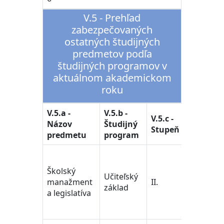
V.5 - Prehľad
zabezpečovaných
ostatných študijných
predmetov podľa
študijných programov v
aktuálnom akademickom
roku
V.5.a -
V.5.b -
V.5.d -
V.5.c -
Názov
Študijný
Študijný
Stupeň
predmetu
program
odbor
učiteľstvo
pedagogi
Školský
Učiteľský
vedy/Tea
manažment
II.
základ
Training 
a legislatíva
Educatio
Science