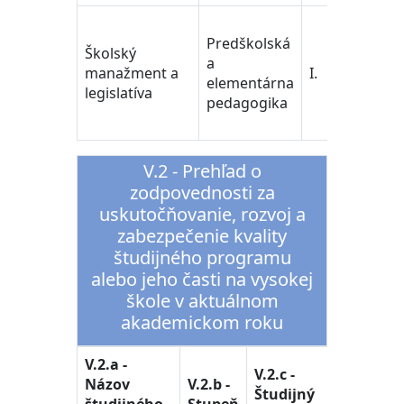
Učit
Predškolská
ped
Školský
a
ved
manažment a
I.
elementárna
Tra
legislatíva
pedagogika
Edu
Sci
V.2 - Prehľad o
zodpovednosti za
uskutočňovanie, rozvoj a
zabezpečenie kvality
študijného programu
alebo jeho časti na vysokej
škole v aktuálnom
akademickom roku
V.2.a -
V.2.c -
Názov
V.2.b -
Študijný