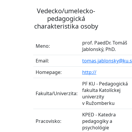
Vedecko/umelecko-
pedagogická
charakteristika osoby
prof. PaedDr. Tomáš
Meno:
Jablonský, PhD.
Email:
tomas.jablonsky@ku.
Homepage:
http://
PF KU - Pedagogická
fakulta Katolíckej
Fakulta/Univerzita:
univerzity
v Ružomberku
KPED - Katedra
Pracovisko:
pedagogiky a
psychológie