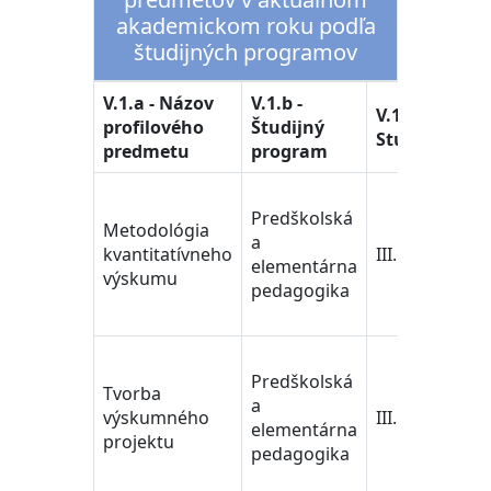
akademickom roku podľa
študijných programov
V.1.a - Názov
V.1.b -
V.1.
V.1.c -
profilového
Študijný
Štu
Stupeň
predmetu
program
odb
Učit
Predškolská
ped
Metodológia
a
ved
kvantitatívneho
III.
elementárna
Tra
výskumu
pedagogika
Edu
Sci
Učit
Predškolská
ped
Tvorba
a
ved
výskumného
III.
elementárna
Tra
projektu
pedagogika
Edu
Sci