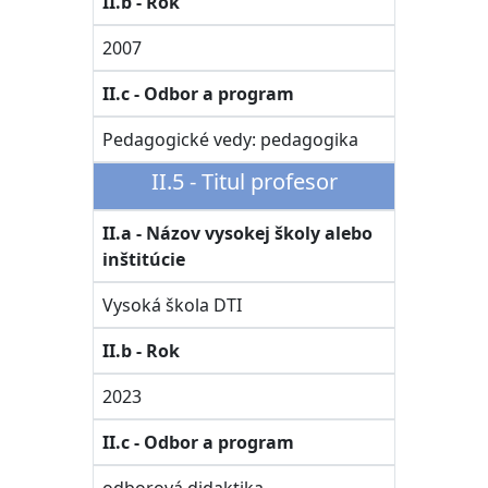
II.b - Rok
2007
II.c - Odbor a program
Pedagogické vedy: pedagogika
II.5 - Titul profesor
II.a - Názov vysokej školy alebo
inštitúcie
Vysoká škola DTI
II.b - Rok
2023
II.c - Odbor a program