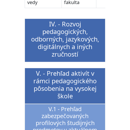
vedy
fakulta
IV. - Rozvoj
pedagogických,
odborných, jazykových,
digitálnych a iných
zručností
V. - Prehľad aktivít v
rámci pedagogického
pôsobenia na vysokej
škole
V.1 - Prehľad
zabezpečovaných
profilových študijných
predmetov v aktuálnom