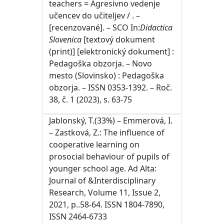
teachers = Agresivno vedenje
učencev do učiteljev / . –
[recenzované]. – SCO In:
Didactica
Slovenica
[textový dokument
(print)] [elektronický dokument] :
Pedagoška obzorja. – Novo
mesto (Slovinsko) : Pedagoška
obzorja. – ISSN 0353-1392. – Roč.
38, č. 1 (2023), s. 63-75
Jablonský, T.(33%) – Emmerová, I.
– Zastková, Z.: The influence of
cooperative learning on
prosocial behaviour of pupils of
younger school age. Ad Alta:
Journal of &Interdisciplinary
Research, Volume 11, Issue 2,
2021, p..58-64. ISSN 1804-7890,
ISSN 2464-6733