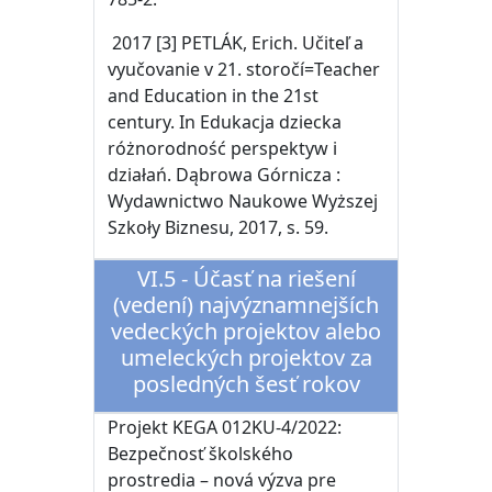
2017 [3] PETLÁK, Erich. Učiteľ a
vyučovanie v 21. storočí=Teacher
and Education in the 21st
century. In Edukacja dziecka
różnorodność perspektyw i
działań. Dąbrowa Górnicza :
Wydawnictwo Naukowe Wyższej
Szkoły Biznesu, 2017, s. 59.
VI.5 - Účasť na riešení
(vedení) najvýznamnejších
vedeckých projektov alebo
umeleckých projektov za
posledných šesť rokov
Projekt KEGA 012KU-4/2022:
Bezpečnosť školského
prostredia – nová výzva pre